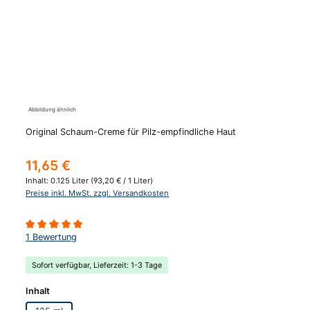
Abbildung ähnlich
Original Schaum-Creme für Pilz-empfindliche Haut
Regulärer Preis:
11,65 €
Inhalt:
0.125 Liter
(93,20 € / 1 Liter)
Preise inkl. MwSt. zzgl. Versandkosten
Durchschnittliche Bewertung von 5 von 5 Sternen
1 Bewertung
Sofort verfügbar, Lieferzeit: 1-3 Tage
auswählen
Inhalt