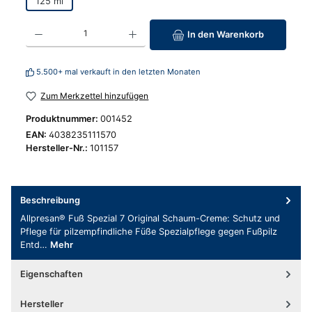
125 ml
Produkt Anzahl: Gib den gewünschten Wert ein oder benutze die Schaltfläc
In den Warenkorb
5.500+ mal verkauft in den letzten Monaten
Zum Merkzettel hinzufügen
Produktnummer:
001452
EAN:
4038235111570
Hersteller-Nr.:
101157
Beschreibung
Allpresan® Fuß Spezial 7 Original Schaum-Creme: Schutz und
Pflege für pilzempfindliche Füße Spezialpflege gegen Fußpilz
Entd…
Mehr
Eigenschaften
Hersteller