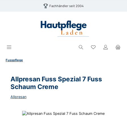
Zum Hauptinhalt springen
Fachhändler seit 2004
Du hast 0 Produk
Fusspflege
Allpresan Fuss Spezial 7 Fuss
Schaum Creme
Allpresan
Bildergalerie überspringen