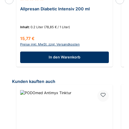
Durchschnittliche Bewertung von 5 von 5 Sternen
Du
Allpresan Diabetic Intensiv 200 ml
A
C
Inhalt:
0.2 Liter
(78,85 € / 1 Liter)
In
Regulärer Preis:
Re
15,77 €
1
Preise inkl. MwSt. zzgl. Versandkosten
Pr
In den Warenkorb
Produktgalerie überspringen
Kunden kauften auch