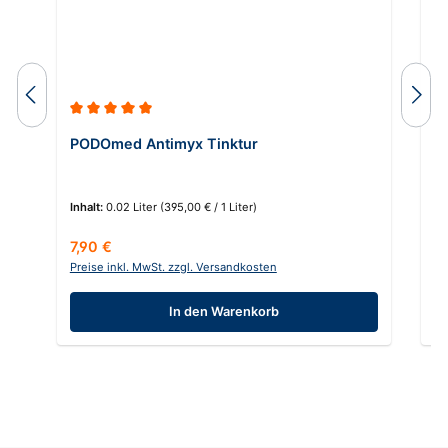
Durchschnittliche Bewertung von 5 von 5 Sternen
Du
PODOmed Antimyx Tinktur
A
C
Inhalt:
0.02 Liter
(395,00 € / 1 Liter)
In
Regulärer Preis:
Re
7,90 €
1
Preise inkl. MwSt. zzgl. Versandkosten
Pr
In den Warenkorb