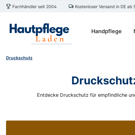
Fachhändler seit 2004
Kostenloser Versand in DE ab 
m Hauptinhalt springen
Zur Suche springen
Zur Hauptnavigation springen
Handpflege
Druckschutz
Druckschutz
Entdecke Druckschutz für empfindliche und