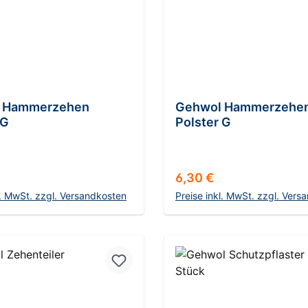
 Hammerzehen
Gehwol Hammerzehe
 G
Polster G
r Preis:
Regulärer Preis:
6,30 €
l. MwSt. zzgl. Versandkosten
Preise inkl. MwSt. zzgl. Vers
In den Warenkorb
In den Warenkor