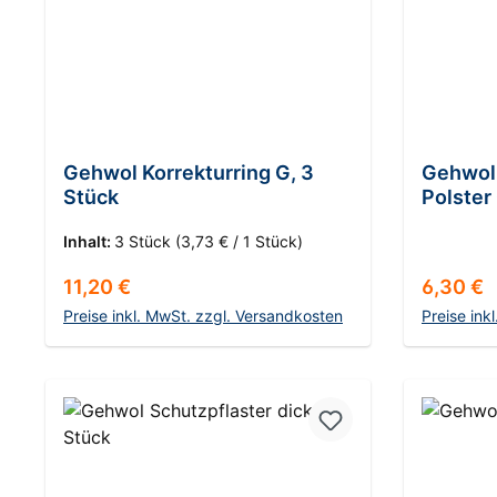
Gehwol Korrekturring G, 3
Gehwol
Stück
Polster
Inhalt:
3 Stück
(3,73 € / 1 Stück)
Regulärer Preis:
Reguläre
11,20 €
6,30 €
Preise inkl. MwSt. zzgl. Versandkosten
Preise ink
In den Warenkorb