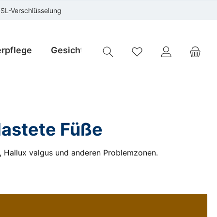
SSL-Verschlüsselung
rpflege
Gesichtspflege
Instrumente
Sp
Du hast 0 Produkte auf
lastete Füße
n, Hallux valgus und anderen Problemzonen.