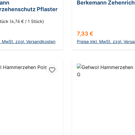
ann
Berkemann Zehenrich
zehenschutz Pflaster
Stück
(4,76 € / 1 Stück)
r Preis:
Regulärer Preis:
7,33 €
l. MwSt. zzgl. Versandkosten
Preise inkl. MwSt. zzgl. Vers
In den Warenkorb
In den Warenkor