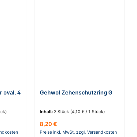
 oval, 4
Gehwol Zehenschutzring G
ück)
Inhalt:
2 Stück
(4,10 € / 1 Stück)
Regulärer Preis:
8,20 €
andkosten
Preise inkl. MwSt. zzgl. Versandkosten