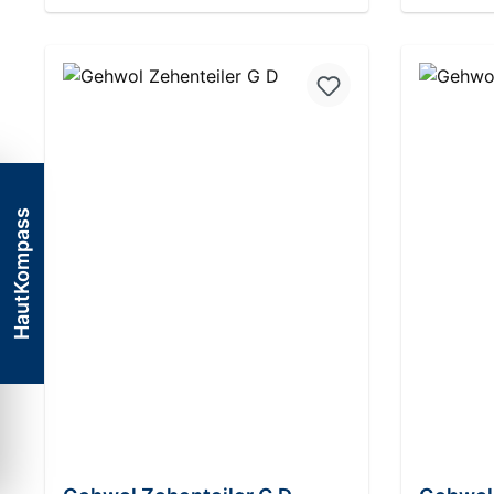
In den Warenkorb
HautKompass