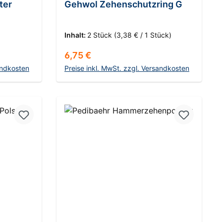
ter
Gehwol Zehenschutzring G
Inhalt:
2 Stück
(3,38 € / 1 Stück)
Regulärer Preis:
6,75 €
andkosten
Preise inkl. MwSt. zzgl. Versandkosten
b
In den Warenkorb