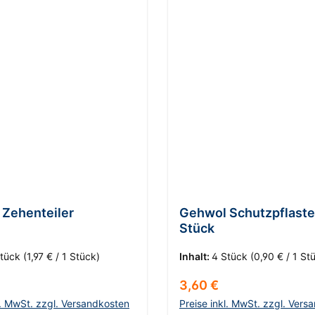
Zehenteiler
Gehwol Schutzpflaster
Stück
Stück
(1,97 € / 1 Stück)
Inhalt:
4 Stück
(0,90 € / 1 St
r Preis:
Regulärer Preis:
3,60 €
l. MwSt. zzgl. Versandkosten
Preise inkl. MwSt. zzgl. Vers