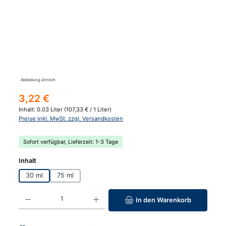
Abbildung ähnlich
Regulärer Preis:
3,22 €
Inhalt:
0.03 Liter
(107,33 € / 1 Liter)
Preise inkl. MwSt. zzgl. Versandkosten
Sofort verfügbar, Lieferzeit: 1-3 Tage
auswählen
Inhalt
30 ml
75 ml
Produkt Anzahl: Gib den gewünschten Wert ein oder benutze die Schaltfläc
In den Warenkorb