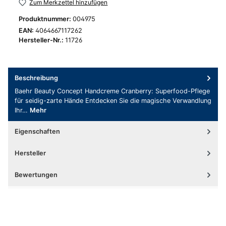
Zum Merkzettel hinzufügen
Produktnummer:
004975
EAN:
4064667117262
Hersteller-Nr.:
11726
Beschreibung
Baehr Beauty Concept Handcreme Cranberry: Superfood-Pflege
für seidig-zarte Hände Entdecken Sie die magische Verwandlung
Ihr…
Mehr
Eigenschaften
Hersteller
Bewertungen