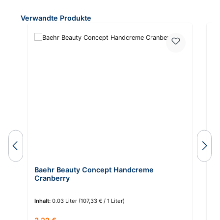
Produktgalerie überspringen
Verwandte Produkte
Baehr Beauty Concept Handcreme
B
Cranberry
C
Inhalt:
0.03 Liter
(107,33 € / 1 Liter)
In
Regulärer Preis:
Re