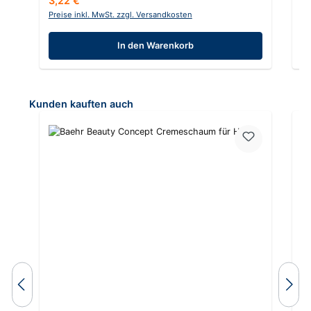
3,22 €
6
Preise inkl. MwSt. zzgl. Versandkosten
Pr
In den Warenkorb
Produktgalerie überspringen
Kunden kauften auch