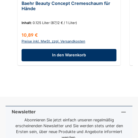
Baehr Beauty Concept Cremeschaum für
P
Hände
Inhalt:
0.125 Liter
(87,12 € / 1 Liter)
In
Regulärer Preis:
Re
10,89 €
7,
Preise inkl. MwSt. zzgl. Versandkosten
Pr
In den Warenkorb
Newsletter
Abonnieren Sie jetzt einfach unseren regelmäßig
erscheinenden Newsletter und Sie werden stets unter den
Ersten sein, über neue Produkte und Angebote informiert
werden.