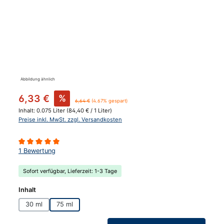
Abbildung ähnlich
Verkaufspreis:
6,33 €
%
Regulärer Preis:
6,64 €
(4.67% gespart)
Inhalt:
0.075 Liter
(84,40 € / 1 Liter)
Preise inkl. MwSt. zzgl. Versandkosten
Durchschnittliche Bewertung von 5 von 5 Sternen
1 Bewertung
Sofort verfügbar, Lieferzeit: 1-3 Tage
auswählen
Inhalt
30 ml
75 ml
Produkt Anzahl: Gib den gewünschten Wert ein oder benutze die Schaltfläc