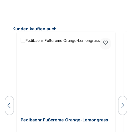
Produktgalerie überspringen
Kunden kauften auch
Pedibaehr Fußcreme Orange-Lemongrass
B
H