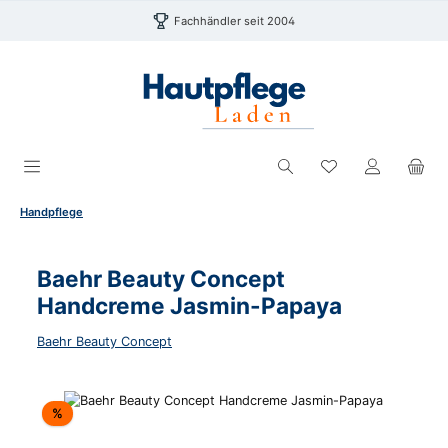
Zum Hauptinhalt springen
Fachhändler seit 2004
Du hast 0 Produk
Handpflege
Baehr Beauty Concept
Handcreme Jasmin-Papaya
Baehr Beauty Concept
Bildergalerie überspringen
Rabatt
%