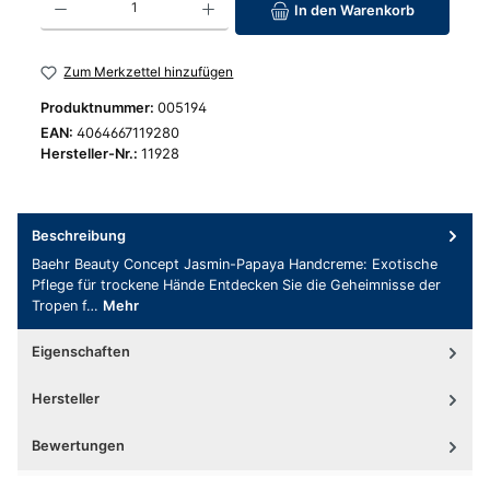
In den Warenkorb
Zum Merkzettel hinzufügen
Produktnummer:
005194
EAN:
4064667119280
Hersteller-Nr.:
11928
Beschreibung
Baehr Beauty Concept Jasmin-Papaya Handcreme: Exotische
Pflege für trockene Hände Entdecken Sie die Geheimnisse der
Tropen f…
Mehr
Eigenschaften
Hersteller
Bewertungen