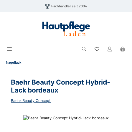
Zum Hauptinhalt springen
Fachhändler seit 2004
Du hast 0 Produk
Nagellack
Baehr Beauty Concept Hybrid-
Lack bordeaux
Baehr Beauty Concept
Bildergalerie überspringen