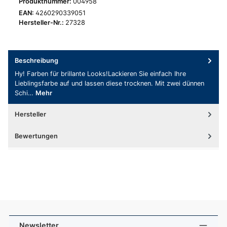
Produktnummer:
004958
EAN:
4260290339051
Hersteller-Nr.:
27328
Beschreibung
Hy! Farben für brillante Looks!Lackieren Sie einfach Ihre
Lieblingsfarbe auf und lassen diese trocknen. Mit zwei dünnen
Schi…
Mehr
Hersteller
Bewertungen
Newsletter