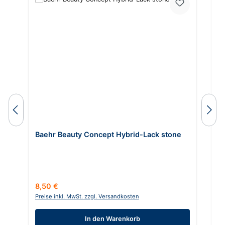
Baehr Beauty Concept Hybrid-Lack stone
B
q
Regulärer Preis:
Re
8,50 €
8
Preise inkl. MwSt. zzgl. Versandkosten
Pr
In den Warenkorb