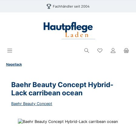
Zum Hauptinhalt springen
Fachhändler seit 2004
Du hast 0 Produk
Nagellack
Baehr Beauty Concept Hybrid-
Lack carribean ocean
Baehr Beauty Concept
Bildergalerie überspringen