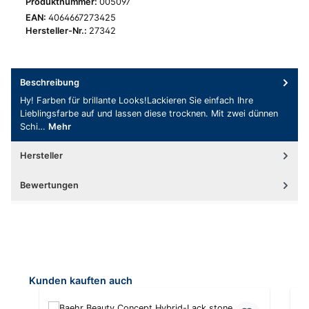
Produktnummer:
005097
EAN:
4064667273425
Hersteller-Nr.:
27342
Beschreibung
Hy! Farben für brillante Looks!Lackieren Sie einfach Ihre
Lieblingsfarbe auf und lassen diese trocknen. Mit zwei dünnen
Schi…
Mehr
Hersteller
Bewertungen
Produktgalerie überspringen
Kunden kauften auch