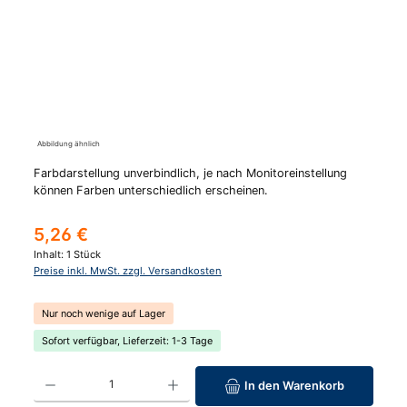
Abbildung ähnlich
Farbdarstellung unverbindlich, je nach Monitoreinstellung
können Farben unterschiedlich erscheinen.
Regulärer Preis:
5,26 €
Inhalt:
1 Stück
Preise inkl. MwSt. zzgl. Versandkosten
Nur noch wenige auf Lager
Sofort verfügbar, Lieferzeit: 1-3 Tage
Produkt Anzahl: Gib den gewünschten Wert ein oder benutze die Schaltfläc
In den Warenkorb