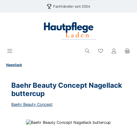
Zum Hauptinhalt springen
Fachhändler seit 2004
Du hast 0 Produk
Nagellack
Baehr Beauty Concept Nagellack
buttercup
Baehr Beauty Concept
Bildergalerie überspringen