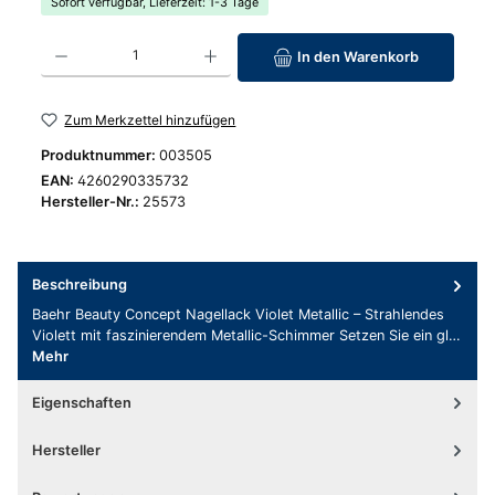
Sofort verfügbar, Lieferzeit: 1-3 Tage
Produkt Anzahl: Gib den gewünschten Wert ein oder benutze die Schaltfläc
In den Warenkorb
Zum Merkzettel hinzufügen
Produktnummer:
003505
EAN:
4260290335732
Hersteller-Nr.:
25573
Beschreibung
Baehr Beauty Concept Nagellack Violet Metallic – Strahlendes
Violett mit faszinierendem Metallic-Schimmer Setzen Sie ein gl…
Mehr
Eigenschaften
Hersteller