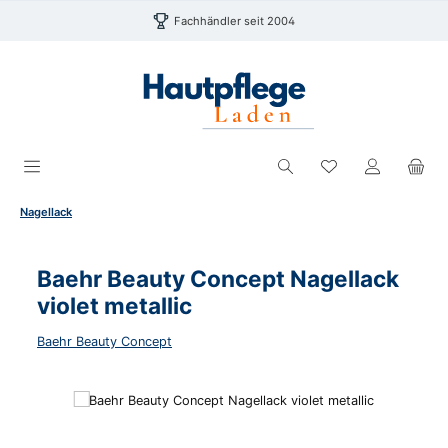
Zum Hauptinhalt springen
Fachhändler seit 2004
Du hast 0 Produk
Nagellack
Baehr Beauty Concept Nagellack
violet metallic
Baehr Beauty Concept
Bildergalerie überspringen