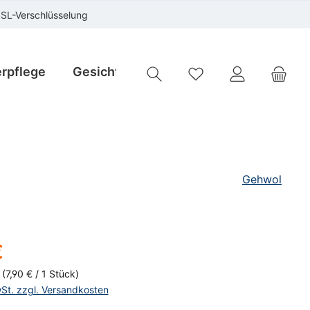
SSL-Verschlüsselung
rpflege
Gesichtspflege
Instrumente
Sp
Du hast 0 Produkte auf
Gehwol
is:
€
k
(7,90 € / 1 Stück)
wSt. zzgl. Versandkosten