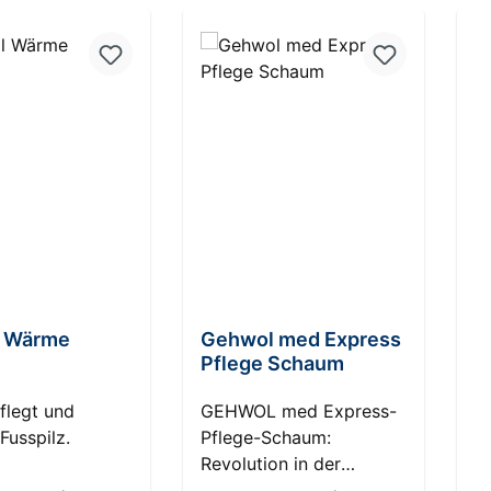
 Wärme
Gehwol med Express
G
Pflege Schaum
I
flegt und
GEHWOL med Express-
G
Fusspilz.
Pflege-Schaum:
I
Revolution in der
G
Fußpflege HautKompass:
F