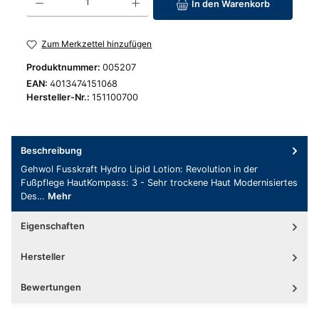
In den Warenkorb
Zum Merkzettel hinzufügen
Produktnummer:
005207
EAN:
4013474151068
Hersteller-Nr.:
151100700
Beschreibung
Gehwol Fusskraft Hydro Lipid Lotion: Revolution in der
Fußpflege HautKompass: 3 - Sehr trockene Haut Modernisiertes
Des…
Mehr
Eigenschaften
Hersteller
Bewertungen