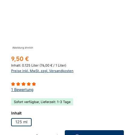
Abbildung ähnlich
Regulärer Preis:
9,50 €
Inhalt:
0.125 Liter
(76,00 € / 1 Liter)
Preise inkl. MwSt. zzgl. Versandkosten
Durchschnittliche Bewertung von 5 von 5 Sternen
1 Bewertung
Sofort verfügbar, Lieferzeit: 1-3 Tage
auswählen
Inhalt
125 ml
Produkt Anzahl: Gib den gewünschten Wert ein oder benutze die Schaltfläc