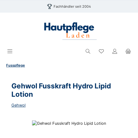
Zum Hauptinhalt springen
Fachhändler seit 2004
Du hast 0 Produk
Fusspflege
Gehwol Fusskraft Hydro Lipid
Lotion
Gehwol
Bildergalerie überspringen