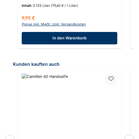
Inhalt:
0.125 Liter
(79,60 € / 1 Liter)
In
Regulärer Preis:
Re
9,95 €
8
Preise inkl. MwSt. zzgl. Versandkosten
Pr
In den Warenkorb
Produktgalerie überspringen
Kunden kauften auch