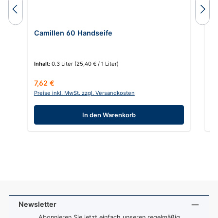
Camillen 60 Handseife
G
Inhalt:
0.3 Liter
(25,40 € / 1 Liter)
In
Regulärer Preis:
Re
7,62 €
9
Preise inkl. MwSt. zzgl. Versandkosten
Pr
In den Warenkorb
Newsletter
Abonnieren Sie jetzt einfach unseren regelmäßig