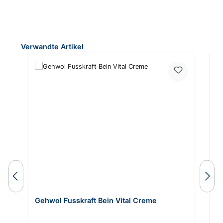
Produktgalerie überspringen
Verwandte Artikel
Gehwol Fusskraft Bein Vital Creme
G