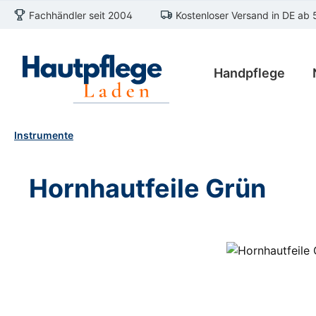
Fachhändler seit 2004
Kostenloser Versand in DE ab 
m Hauptinhalt springen
Zur Suche springen
Zur Hauptnavigation springen
Handpflege
Instrumente
Hornhautfeile Grün
Bildergalerie überspringen