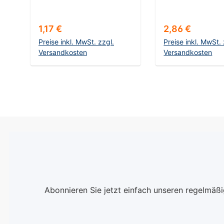
Regulärer Preis:
Regulärer Prei
1,17 €
2,86 €
Preise inkl. MwSt. zzgl.
Preise inkl. MwSt. 
Versandkosten
Versandkosten
In den Warenkorb
In den Ware
Abonnieren Sie jetzt einfach unseren regelmäß