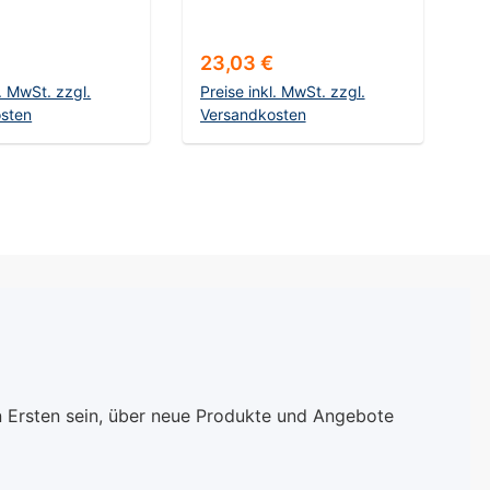
 60/100
Körnung 60/100
r Preis:
Regulärer Preis:
23,03 €
l. MwSt. zzgl.
Preise inkl. MwSt. zzgl.
sten
Versandkosten
en Warenkorb
In den Warenkorb
n Ersten sein, über neue Produkte und Angebote