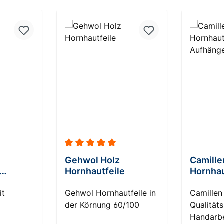
Durchschnittliche Bewertung von 5 von 5
Gehwol Holz
Camille
Hornhautfeile
Hornhau
mit Auf
it
Gehwol Hornhautfeile in
Camillen 
der Körnung 60/100
Qualität
Handarbe