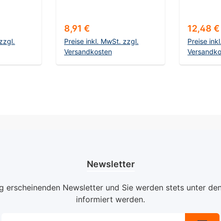
Körnung
s:
Regulärer Preis:
Reguläre
8,91 €
12,48 €
zzgl.
Preise inkl. MwSt. zzgl.
Preise ink
Versandkosten
Versandko
nkorb
In den Warenkorb
In d
Newsletter
ig erscheinenden Newsletter und Sie werden stets unter de
informiert werden.
E-