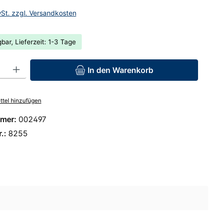
wSt. zzgl. Versandkosten
bar, Lieferzeit: 1-3 Tage
: Gib den gewünschten Wert ein oder benutze die Schaltflächen um 
In den Warenkorb
tel hinzufügen
mer:
002497
r.:
8255