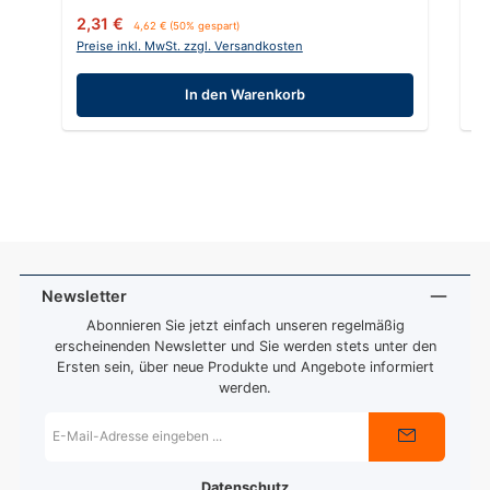
Verkaufspreis:
Regulärer Preis:
Re
2,31 €
1
4,62 €
(50% gespart)
Preise inkl. MwSt. zzgl. Versandkosten
Pr
In den Warenkorb
Newsletter
Abonnieren Sie jetzt einfach unseren regelmäßig
erscheinenden Newsletter und Sie werden stets unter den
Ersten sein, über neue Produkte und Angebote informiert
werden.
E-
Mail-
Adresse
*
Datenschutz