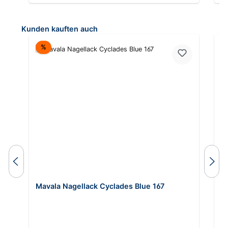
Produktgalerie überspringen
Kunden kauften auch
Rabatt
%
Du
Mavala Nagellack Cyclades Blue 167
A
In