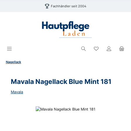
Zum Hauptinhalt springen
Fachhändler seit 2004
Du hast 0 Produk
Nagellack
Mavala Nagellack Blue Mint 181
Mavala
Bildergalerie überspringen