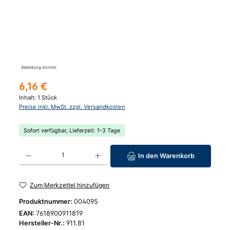
Abbildung ähnlich
Regulärer Preis:
6,16 €
Inhalt:
1 Stück
Preise inkl. MwSt. zzgl. Versandkosten
Sofort verfügbar, Lieferzeit: 1-3 Tage
Produkt Anzahl: Gib den gewünschten Wert ein oder benutze die Schaltfläc
In den Warenkorb
Zum Merkzettel hinzufügen
Produktnummer:
004095
EAN:
7618900911819
Hersteller-Nr.:
911.81