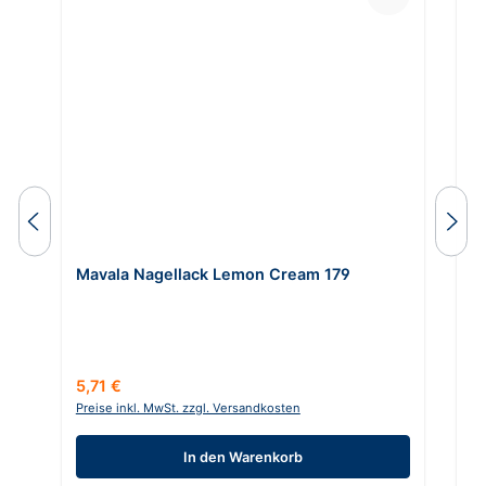
Mavala Nagellack Lemon Cream 179
M
Regulärer Preis:
Ve
5,71 €
2
Preise inkl. MwSt. zzgl. Versandkosten
Pr
In den Warenkorb