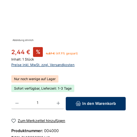
Abbildung ähnlich
Verkaufspreis:
2,44 €
%
Regulärer Preis:
4,87 €
(49.9% gespart)
Inhalt:
1 Stück
Preise inkl. MwSt. zzgl. Versandkosten
Nur noch wenige auf Lager
Sofort verfügbar, Lieferzeit: 1-3 Tage
Produkt Anzahl: Gib den gewünschten Wert ein oder benutze die Schaltfläc
In den Warenkorb
Zum Merkzettel hinzufügen
Produktnummer:
004000