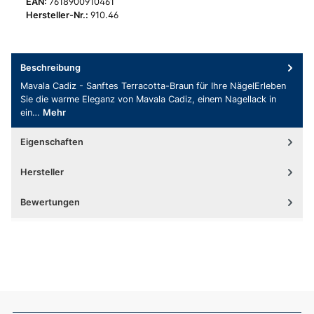
EAN:
7618900910461
Hersteller-Nr.:
910.46
Beschreibung
Mavala Cadiz - Sanftes Terracotta-Braun für Ihre NägelErleben
Sie die warme Eleganz von Mavala Cadiz, einem Nagellack in
ein…
Mehr
Eigenschaften
Hersteller
Bewertungen