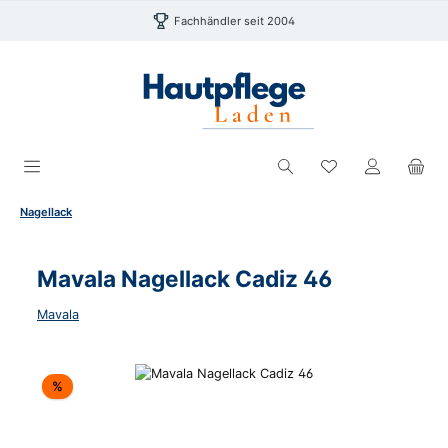
Zum Hauptinhalt springen
Fachhändler seit 2004
Du hast 0 Produk
Nagellack
Mavala Nagellack Cadiz 46
Mavala
Bildergalerie überspringen
Rabatt
%