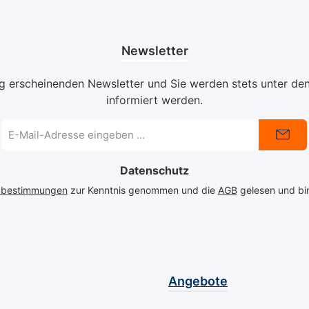
leuchten
und Energie eines
Kulturer
ge
sonnigen Tages in den
Mavala 
Tropen direkt auf Ihre
Nagellack
Newsletter
Stadt
Nägel. Der Mavala Bali
alle, die
Der
Nagellack ist perfekt für
und denn
ig erscheinenden Newsletter und Sie werden stets unter de
ängt
alle, die auffällige und
Farbe be
informiert werden.
he
doch elegante Farben
für den A
n und
lieben. Ideal für
besonder
E-
 auf Ihre
sommerliche Outfits
verleiht 
Mail-
Adresse
ie ein
oder um Ihrem Alltag
Ihren Nä
Datenschutz
*
einen Hauch von
Hauch vo
mmer bei
Urlaubsgefühl zu
Raffiness
zbestimmungen
zur Kenntnis genommen und die
AGB
gelesen und bin
nen.
verleihen – dieser
hochwert
ck von
Nagellack sorgt stets für
Mavala s
icht nur
einen frischen und
gleichmä
ubende
lebendigen Auftritt. Die
Anwendu
 auch
hochwertige Formel von
makellose
Angebote
ende und
Mavala sorgt für eine
seiner l
ige
gleichmäßige
Haltbark