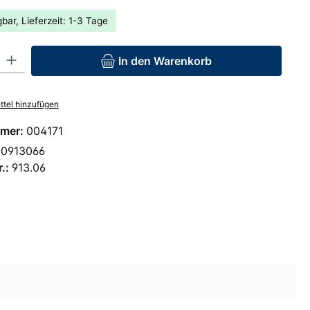
bar, Lieferzeit: 1-3 Tage
: Gib den gewünschten Wert ein oder benutze die Schaltflächen um 
In den Warenkorb
tel hinzufügen
mer:
004171
00913066
r.:
913.06