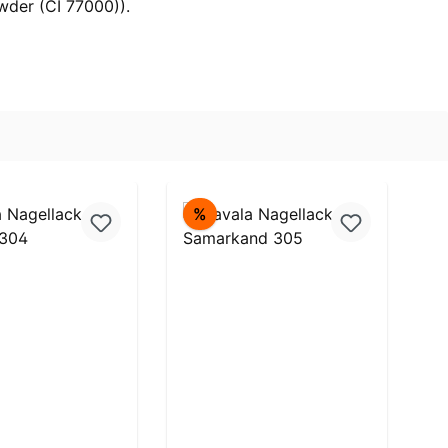
wder (CI 77000)).
t
Rabatt
%