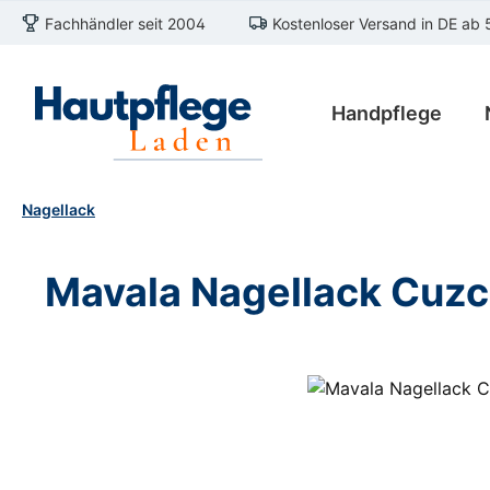
Fachhändler seit 2004
Kostenloser Versand in DE ab 
m Hauptinhalt springen
Zur Suche springen
Zur Hauptnavigation springen
Handpflege
Nagellack
Mavala Nagellack Cuz
Bildergalerie überspringen