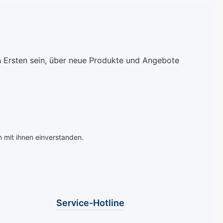
be Bamakos. Der
Knotenpunkt der
Bamako
Seidenstraße war.
 ist perfekt für
Stellen Sie sich vor, wie
 eine kraftvolle
die goldene Sonne die
och elegante
majestätischen Gebäude
n Ersten sein, über neue Produkte und Angebote
vorzugen. Ideal
in ein violettes Licht
lltag oder
taucht, während die
e Anlässe,
Geschichte und die
dieser Farbton
Kultur der Stadt
geln einen
lebendig werden –
n Exotik und
genau dieses Gefühl von
e. Die
exotischer Pracht und
 mit ihnen einverstanden.
ige Formel von
mystischer
orgt für eine
Anziehungskraft bringt
ßige
Samarkand auf Ihre
ng und ein
Nägel. Diese leuchtende
s Finish. Mit
und elegante Farbe ist
Service-Hotline
anganhaltenden
perfekt für alle, die ein
eit und
intensives und