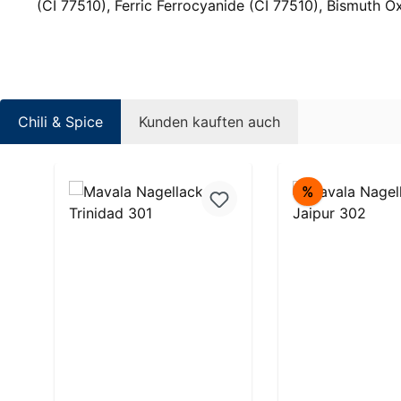
(CI 77510), Ferric Ferrocyanide (CI 77510), Bismuth 
Chili & Spice
Kunden kauften auch
Produktgalerie überspringen
Rabatt
%