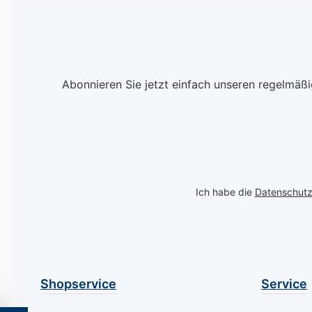
dieser Nagellack die
warmen Sonne 
exotische Pracht direkt
und die lebendi
auf Ihre Nägel. Stellen
Energie dieser
Sie sich vor, wie das
faszinierenden 
glitzernde Blau des
widerspiegeln. 
Abonnieren Sie jetzt einfach unseren regelmäß
Ozeans in der warmen
Mavala Jaipur f
Sonne funkelt und Ihre
diese dynamisc
Nägel in einen wahren
Ausstrahlung ei
Blickfang verwandelt.
bringt sie direkt
Perfekt für sonnige Tage
Nägel, sodass S
und heiße Nächte,
Stück indische
verleiht Mavala Trinidad
Lebenskultur i
Ich habe die
Datenschut
Ihren Händen einen
sich tragen kön
Hauch von Urlaub und
Dieser Nagella
Abenteuerlust. Beginnen
Mavala bietet n
Sie Ihre Maniküre mit
eine atembera
einer Schicht des
Farbe, sondern
Shopservice
Service
Mavala Unterlacks, um
eine langanhalt
Ihre Nägel zu schützen
widerstandsfäh