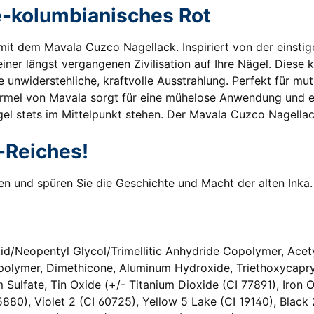
e-kolumbianisches Rot
 mit dem Mavala Cuzco Nagellack. Inspiriert von der einstig
ner längst vergangenen Zivilisation auf Ihre Nägel. Diese k
e unwiderstehliche, kraftvolle Ausstrahlung. Perfekt für mut
ormel von Mavala sorgt für eine mühelose Anwendung und ei
gel stets im Mittelpunkt stehen. Der Mavala Cuzco Nagellac
a-Reiches!
len und spüren Sie die Geschichte und Macht der alten Inka
cid/Neopentyl Glycol/Trimellitic Anhydride Copolymer, Acety
polymer, Dimethicone, Aluminum Hydroxide, Triethoxycapryl
m Sulfate, Tin Oxide (+/- Titanium Dioxide (CI 77891), Iron 
5880), Violet 2 (CI 60725), Yellow 5 Lake (CI 19140), Blac