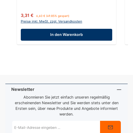
Verkaufspreis:
Regulärer Preis:
Ve
3,31 €
3
6,60 €
(49.85% gespart)
Preise inkl. MwSt. zzgl. Versandkosten
Pr
In den Warenkorb
Newsletter
Abonnieren Sie jetzt einfach unseren regelmäßig
erscheinenden Newsletter und Sie werden stets unter den
Ersten sein, über neue Produkte und Angebote informiert
werden.
E-
Mail-
Adresse