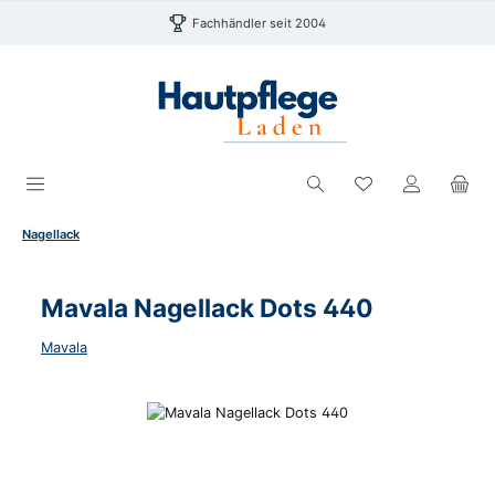
Zum Hauptinhalt springen
Fachhändler seit 2004
Du hast 0 Produk
Nagellack
Mavala Nagellack Dots 440
Mavala
Bildergalerie überspringen