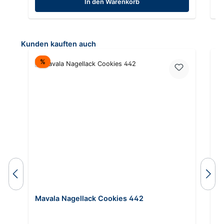
In den Warenkorb
Produktgalerie überspringen
Kunden kauften auch
Rabatt
%
Mavala Nagellack Cookies 442
M