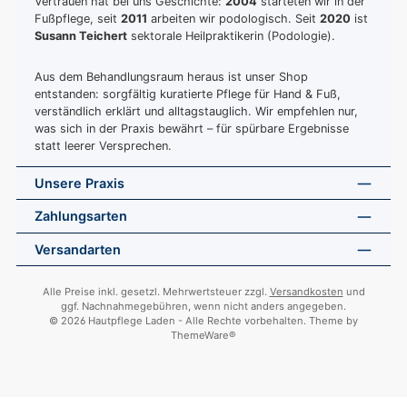
Vertrauen hat bei uns Geschichte:
2004
starteten wir in der
Fußpflege, seit
2011
arbeiten wir podologisch. Seit
2020
ist
Susann Teichert
sektorale Heilpraktikerin (Podologie).
Aus dem Behandlungsraum heraus ist unser Shop
entstanden: sorgfältig kuratierte Pflege für Hand & Fuß,
verständlich erklärt und alltagstauglich. Wir empfehlen nur,
was sich in der Praxis bewährt – für spürbare Ergebnisse
statt leerer Versprechen.
Unsere Praxis
Zahlungsarten
Versandarten
Alle Preise inkl. gesetzl. Mehrwertsteuer zzgl.
Versandkosten
und
ggf. Nachnahmegebühren, wenn nicht anders angegeben.
© 2026 Hautpflege Laden - Alle Rechte vorbehalten. Theme by
ThemeWare®