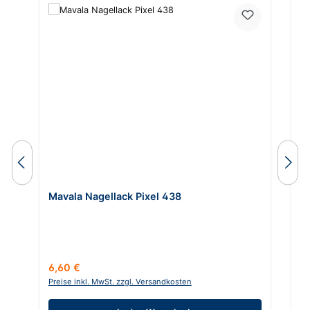
Mavala Nagellack Pixel 438
M
Regulärer Preis:
Ve
6,60 €
3
Preise inkl. MwSt. zzgl. Versandkosten
Pr