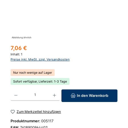
Abbildung ähnlich
Regulärer Preis:
7,06 €
Inhalt:
1
Preise inkl. MwSt. zzgl. Versandkosten
Nur noch wenige auf Lager
Sofort verfügbar, Lieferzeit: 1-3 Tage
Produkt Anzahl: Gib den gewünschten Wert ein oder benutze die Schaltfläc
In den Warenkorb
Zum Merkzettel hinzufügen
Produktnummer:
005117
EAN:
7618900964402