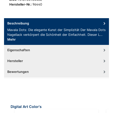
Hersteller-Nr.:
96440
Beschreibung
Mavala Dots: Die elegante Kunst der Simplizität Der Mavala Dots
Nagellack verkörpert die Schönheit der Einfachheit. Dieser L…
Mehr
Eigenschaften
Hersteller
Bewertungen
Produktgalerie überspringen
Digital Art Color's