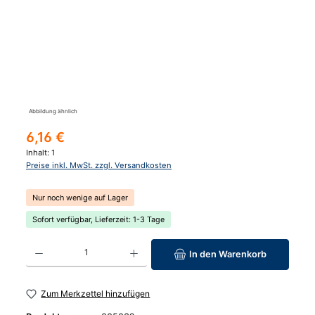
Abbildung ähnlich
Regulärer Preis:
6,16 €
Inhalt:
1
Preise inkl. MwSt. zzgl. Versandkosten
Nur noch wenige auf Lager
Sofort verfügbar, Lieferzeit: 1-3 Tage
Produkt Anzahl: Gib den gewünschten Wert ein oder benutze die Schaltfläc
In den Warenkorb
Zum Merkzettel hinzufügen