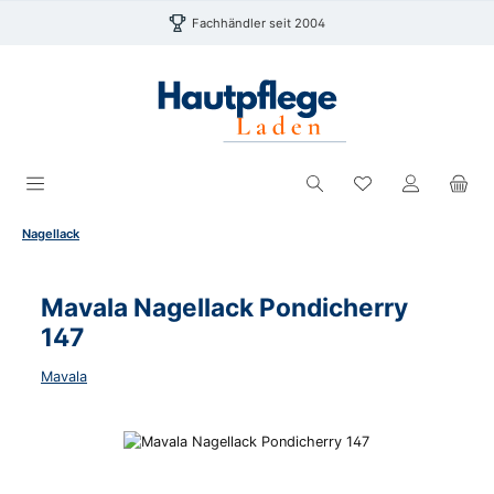
Zum Hauptinhalt springen
Fachhändler seit 2004
Du hast 0 Produk
Nagellack
Mavala Nagellack Pondicherry
147
Mavala
Bildergalerie überspringen