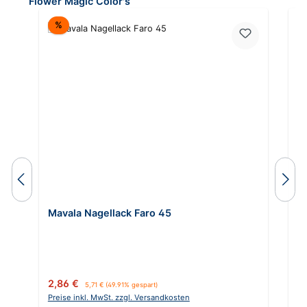
Flower Magic Color's
Rabatt
%
Mavala Nagellack Faro 45
M
Verkaufspreis:
Regulärer Preis:
Ve
2,86 €
2
5,71 €
(49.91% gespart)
Preise inkl. MwSt. zzgl. Versandkosten
Pr