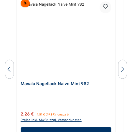
Rabatt
%
Mavala Nagellack Naive Mint 982
M
Verkaufspreis:
Regulärer Preis:
Ve
2,26 €
2
4,51 €
(49.89% gespart)
Preise inkl. MwSt. zzgl. Versandkosten
Pr