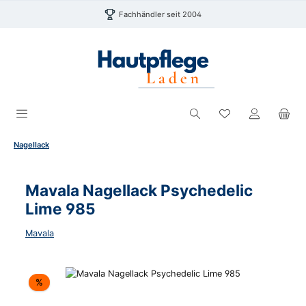
Zum Hauptinhalt springen
Fachhändler seit 2004
Du hast 0 Produk
Nagellack
Mavala Nagellack Psychedelic
Lime 985
Mavala
Bildergalerie überspringen
Rabatt
%