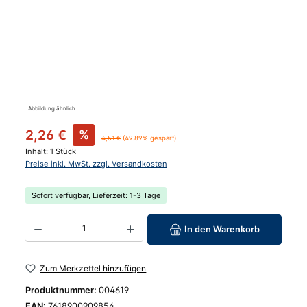
Abbildung ähnlich
Verkaufspreis:
2,26 €
%
Regulärer Preis:
4,51 €
(49.89% gespart)
Inhalt:
1 Stück
Preise inkl. MwSt. zzgl. Versandkosten
Sofort verfügbar, Lieferzeit: 1-3 Tage
Produkt Anzahl: Gib den gewünschten Wert ein oder benutze die Schaltfläc
In den Warenkorb
Zum Merkzettel hinzufügen
Produktnummer:
004619
EAN:
7618900909854