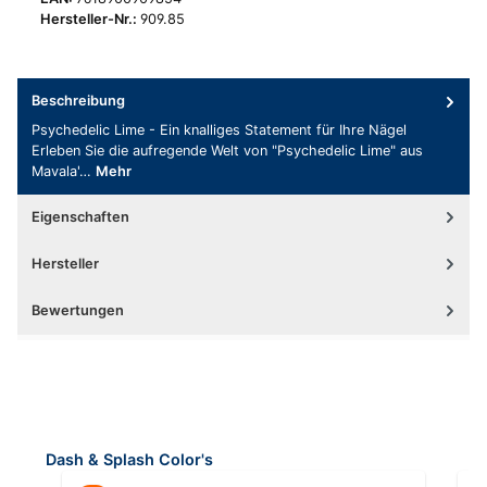
Hersteller-Nr.:
909.85
Beschreibung
Psychedelic Lime - Ein knalliges Statement für Ihre Nägel
Erleben Sie die aufregende Welt von "Psychedelic Lime" aus
Mavala'…
Mehr
Eigenschaften
Hersteller
Bewertungen
Produktgalerie überspringen
Dash & Splash Color's