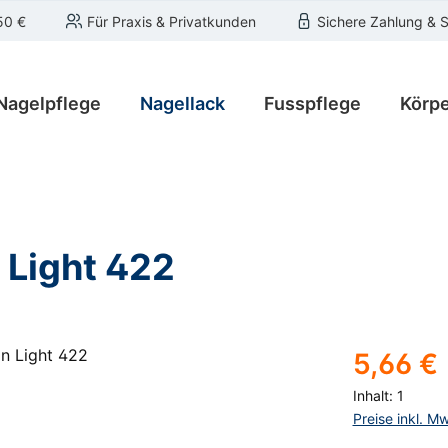
50 €
Für Praxis & Privatkunden
Sichere Zahlung & 
Nagelpflege
Nagellack
Fusspflege
Körpe
 Light 422
Regulärer Pre
5,66 €
Inhalt:
1
Preise inkl. M