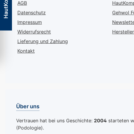
HautKompass
AGB
HautKom
einem tiefen Lila, das je
Datenschutz
Gehwol F
nach Lichteinfall und
Bewegung Ihre Nägel in
Impressum
Newslett
verschiedenen Farben
Widerrufsrecht
Hersteller
leuchten lässt - so
Lieferung und Zahlung
unvorhersehbar und
faszinierend wie das
Kontakt
Nordlicht selbst.
Prismatic Collection: Ein
Fest der Lumineszenz
Die Prismatic Collection
von MAVALA ist eine
Hommage an die
Jahrtausendwende –
Über uns
eine Zeit, die für ihre
Liebe zu Glanz und
Vertrauen hat bei uns Geschichte:
2004
starteten wi
Glamour bekannt ist.
(Podologie).
Diese Nagellackserie ist