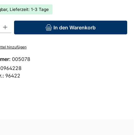
bar, Lieferzeit: 1-3 Tage
: Gib den gewünschten Wert ein oder benutze die Schaltflächen um 
In den Warenkorb
tel hinzufügen
mer:
005078
00964228
r.:
96422