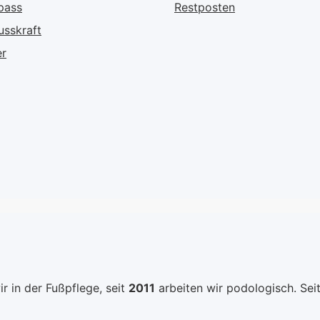
pass
Restposten
usskraft
er
r in der Fußpflege, seit
2011
arbeiten wir podologisch. Sei