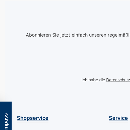
Ihre Nägel. Mit Reflexen
in Fuchsia und
blassgrünem Schimmer
lässt dieser Nagellack
die Magie des
Abonnieren Sie jetzt einfach unseren regelmäß
Himmelsphänomens in
einer Flasche erstrahlen.
Ein Farbenspiel wie das
Nordlicht selbst
MAVALA, der
renommierte Schweizer
Ich habe die
Datenschut
Hersteller von
hochwertigen
Nagellacken, hat es
verstanden, die Essenz
des Nordlichts in eine
Nagellackfarbe zu
Shopservice
Service
übersetzen. "Nordic
Light" präsentiert sich in