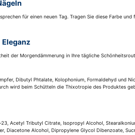
Nägeln
 Versprechen für einen neuen Tag. Tragen Sie diese Farbe und
n Eleganz
theit der Morgendämmerung in Ihre tägliche Schönheitsrouti
ampfer, Dibutyl Phtalate, Kolophonium, Formaldehyd und Nic
urch wird beim Schütteln die Thixotropie des Produktes ge
r-23, Acetyl Tributyl Citrate, Isopropyl Alcohol, Stearalko
r, Diacetone Alcohol, Dipropylene Glycol Dibenzoate, Sucr