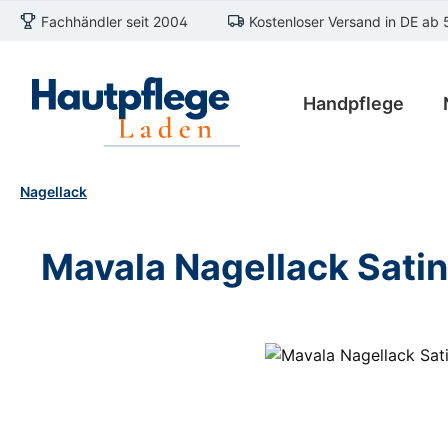
Fachhändler seit 2004
Kostenloser Versand in DE ab 
m Hauptinhalt springen
Zur Suche springen
Zur Hauptnavigation springen
Handpflege
Nagellack
Mavala Nagellack Satin
Bildergalerie überspringen