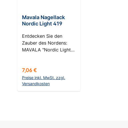
Mavala Nagellack
Nordic Light 419
Entdecken Sie den
Zauber des Nordens:
MAVALA "Nordic Light"
Der Zauber des
Nordlichts auf Ihren
Regulärer Preis:
7,06 €
Nägeln Eintauchen in die
schimmernde Welt des
Preise inkl. MwSt. zzgl.
Nordens - der MAVALA
Versandkosten
Nagellack Nordic Light
In den Warenkorb
aus der Prismatic
Collection bringt das
geheimnisvolle
Schauspiel der
Polarlichter direkt auf