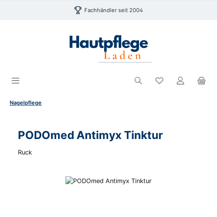
Zum Hauptinhalt springen
Fachhändler seit 2004
Du hast 0 Produk
Nagelpflege
PODOmed Antimyx Tinktur
Ruck
Bildergalerie überspringen