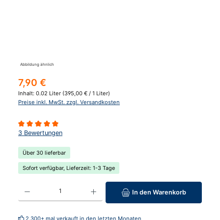
Abbildung ähnlich
Regulärer Preis:
7,90 €
Inhalt:
0.02 Liter
(395,00 € / 1 Liter)
Preise inkl. MwSt. zzgl. Versandkosten
Durchschnittliche Bewertung von 5 von 5 Sternen
3 Bewertungen
Über 30 lieferbar
Sofort verfügbar, Lieferzeit: 1-3 Tage
Produkt Anzahl: Gib den gewünschten Wert ein oder benutze die Schaltfläc
In den Warenkorb
2.300+ mal verkauft in den letzten Monaten