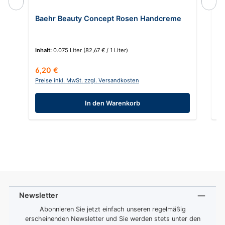
Du
Baehr Beauty Concept Rosen Handcreme
Al
Inhalt:
0.075 Liter
(82,67 € / 1 Liter)
In
Regulärer Preis:
Re
6,20 €
1
Preise inkl. MwSt. zzgl. Versandkosten
Pr
In den Warenkorb
Newsletter
Abonnieren Sie jetzt einfach unseren regelmäßig
erscheinenden Newsletter und Sie werden stets unter den