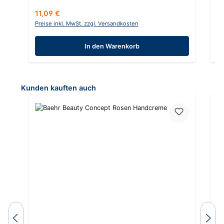
Regulärer Preis:
Re
11,09 €
8
Preise inkl. MwSt. zzgl. Versandkosten
Pr
In den Warenkorb
Produktgalerie überspringen
Kunden kauften auch