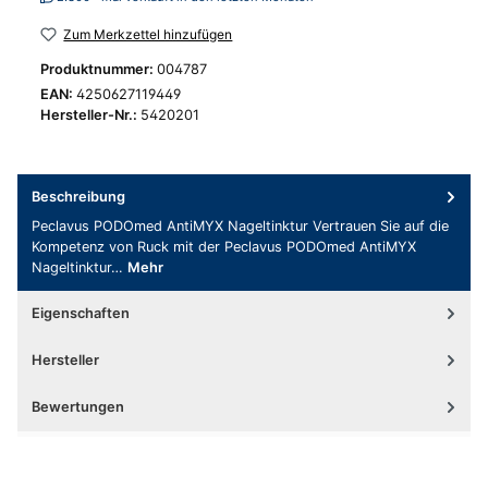
Zum Merkzettel hinzufügen
Produktnummer:
004787
EAN:
4250627119449
Hersteller-Nr.:
5420201
Beschreibung
Peclavus PODOmed AntiMYX Nageltinktur Vertrauen Sie auf die
Kompetenz von Ruck mit der Peclavus PODOmed AntiMYX
Nageltinktur…
Mehr
Eigenschaften
Hersteller
Bewertungen