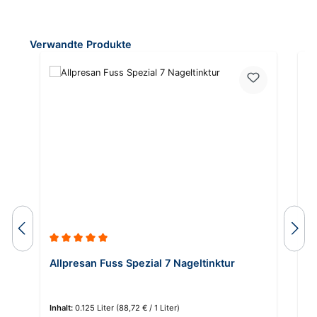
Produktgalerie überspringen
Verwandte Produkte
Durchschnittliche Bewertung von 5 von 5 Sternen
Allpresan Fuss Spezial 7 Nageltinktur
F
Inhalt:
0.125 Liter
(88,72 € / 1 Liter)
In