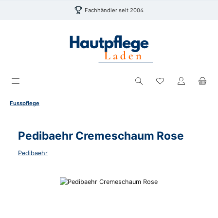
Zum Hauptinhalt springen
Fachhändler seit 2004
Du hast 0 Produk
Fusspflege
Pedibaehr Cremeschaum Rose
Pedibaehr
Bildergalerie überspringen