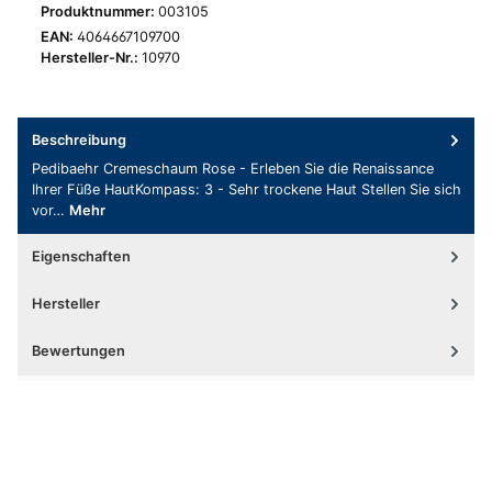
Produktnummer:
003105
EAN:
4064667109700
Hersteller-Nr.:
10970
Beschreibung
Pedibaehr Cremeschaum Rose - Erleben Sie die Renaissance
Ihrer Füße HautKompass: 3 - Sehr trockene Haut Stellen Sie sich
vor…
Mehr
Eigenschaften
Hersteller
Bewertungen