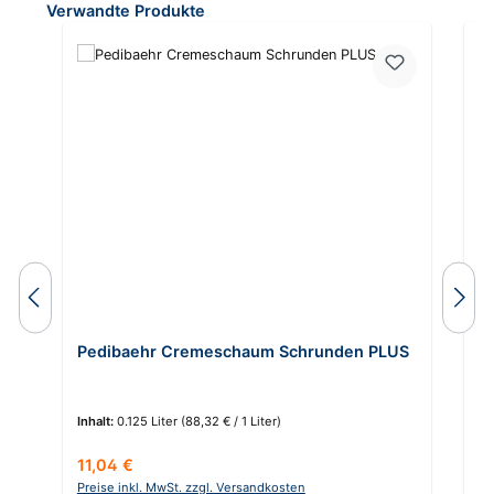
Produktgalerie überspringen
Verwandte Produkte
Pedibaehr Cremeschaum Schrunden PLUS
P
Inhalt:
0.125 Liter
(88,32 € / 1 Liter)
In
Regulärer Preis:
Re
11,04 €
1
Preise inkl. MwSt. zzgl. Versandkosten
Pr