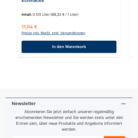
Echinacea
Inhalt:
0.125 Liter
(88,32 € / 1 Liter)
In
Regulärer Preis:
Re
11,04 €
1
Preise inkl. MwSt. zzgl. Versandkosten
Pr
In den Warenkorb
Newsletter
Abonnieren Sie jetzt einfach unseren regelmäßig
erscheinenden Newsletter und Sie werden stets unter den
Ersten sein, über neue Produkte und Angebote informiert
werden.