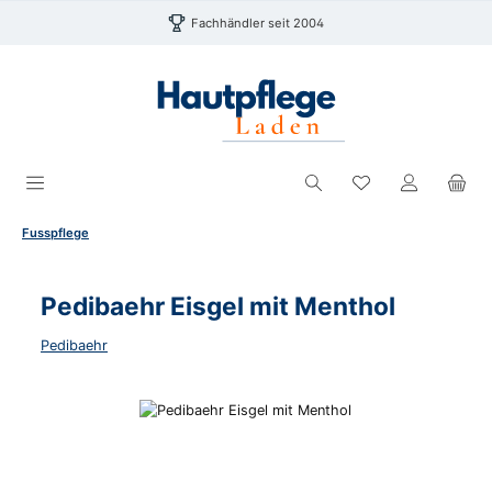
Zum Hauptinhalt springen
Fachhändler seit 2004
Du hast 0 Produk
Fusspflege
Pedibaehr Eisgel mit Menthol
Pedibaehr
Bildergalerie überspringen