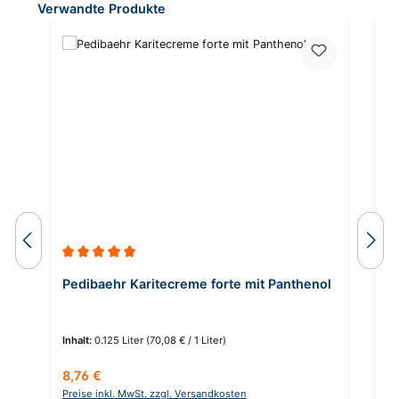
Produktgalerie überspringen
Verwandte Produkte
Durchschnittliche Bewertung von 5 von 5 Sternen
Pedibaehr Karitecreme forte mit Panthenol
P
Inhalt:
0.125 Liter
(70,08 € / 1 Liter)
In
Regulärer Preis:
Re
8,76 €
5,
Preise inkl. MwSt. zzgl. Versandkosten
Pr