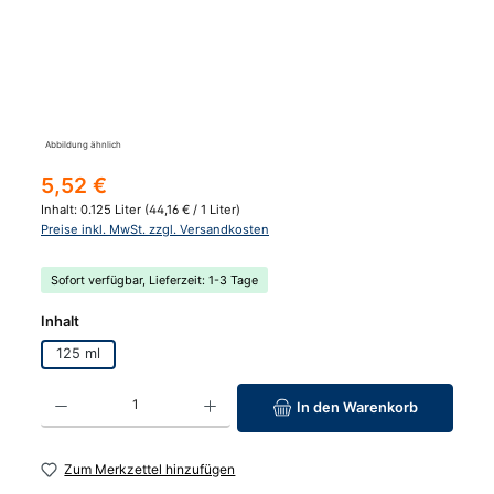
Abbildung ähnlich
Regulärer Preis:
5,52 €
Inhalt:
0.125 Liter
(44,16 € / 1 Liter)
Preise inkl. MwSt. zzgl. Versandkosten
Sofort verfügbar, Lieferzeit: 1-3 Tage
auswählen
Inhalt
125 ml
Produkt Anzahl: Gib den gewünschten Wert ein oder benutze die Schaltfläc
In den Warenkorb
Zum Merkzettel hinzufügen