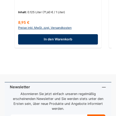
C
Inhalt:
0.125 Liter
(71,60 € / 1 Liter)
In
Regulärer Preis:
Re
8,95 €
12
Preise inkl. MwSt. zzgl. Versandkosten
Pr
In den Warenkorb
Newsletter
Abonnieren Sie jetzt einfach unseren regelmäßig
erscheinenden Newsletter und Sie werden stets unter den
Ersten sein, über neue Produkte und Angebote informiert
werden.