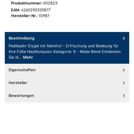
Produktnummer:
002823
EAN:
4260290339877
Hersteller-Nr.:
10987
Beschreibung
Pedibaehr Eisgel mit Menthol - Erfrischung und Belebung für
Ihre Füße HautKompass-Kategorie: 8 - Müde Beine Entdecken
Sie di…
Mehr
Eigenschaften
Hersteller
Bewertungen