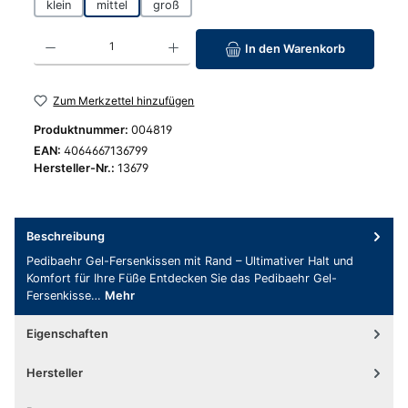
klein
mittel
groß
Produkt Anzahl: Gib den gewünschten Wert ein oder benutze die Schaltfläc
In den Warenkorb
Zum Merkzettel hinzufügen
Produktnummer:
004819
EAN:
4064667136799
Hersteller-Nr.:
13679
Beschreibung
Pedibaehr Gel-Fersenkissen mit Rand – Ultimativer Halt und
Komfort für Ihre Füße Entdecken Sie das Pedibaehr Gel-
Fersenkisse…
Mehr
Eigenschaften
Hersteller