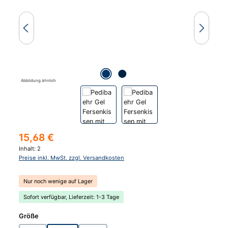
Abbildung ähnlich
Regulärer Preis:
15,68 €
Inhalt:
2
Preise inkl. MwSt. zzgl. Versandkosten
Nur noch wenige auf Lager
Sofort verfügbar, Lieferzeit: 1-3 Tage
auswählen
Größe