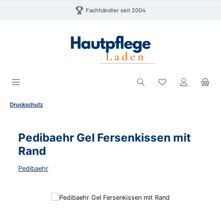
Zum Hauptinhalt springen
Fachhändler seit 2004
Du hast 0 Produk
Druckschutz
Pedibaehr Gel Fersenkissen mit
Rand
Pedibaehr
Bildergalerie überspringen