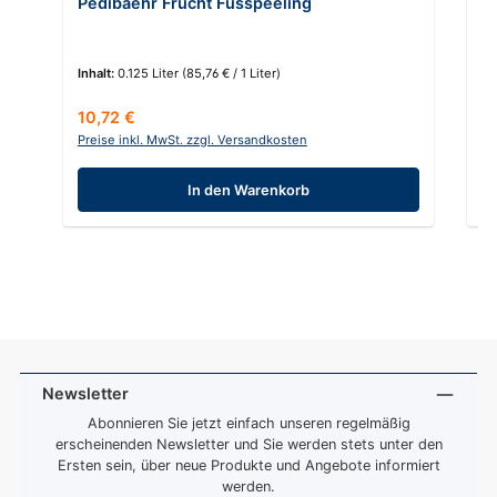
Pedibaehr Frucht Fusspeeling
P
Inhalt:
0.125 Liter
(85,76 € / 1 Liter)
In
Regulärer Preis:
Re
10,72 €
8
Preise inkl. MwSt. zzgl. Versandkosten
Pr
In den Warenkorb
Newsletter
Abonnieren Sie jetzt einfach unseren regelmäßig
erscheinenden Newsletter und Sie werden stets unter den
Ersten sein, über neue Produkte und Angebote informiert
werden.