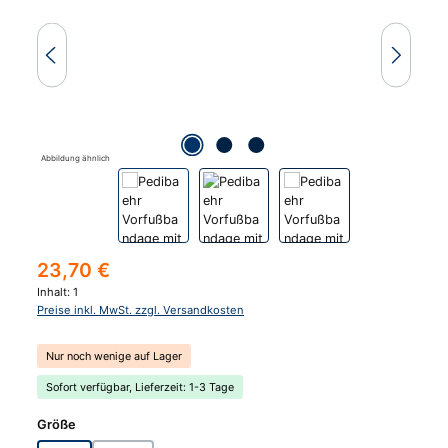
Abbildung ähnlich
Regulärer Preis:
23,70 €
Inhalt:
1
Preise inkl. MwSt. zzgl. Versandkosten
Nur noch wenige auf Lager
Sofort verfügbar, Lieferzeit: 1-3 Tage
auswählen
Größe