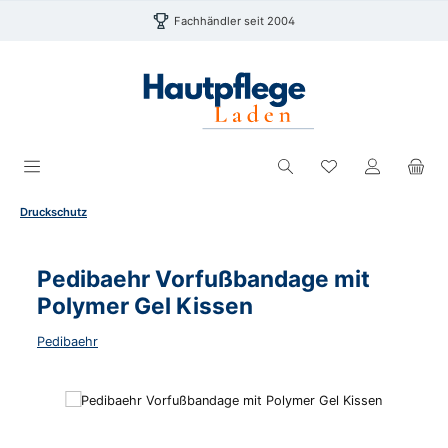
Zum Hauptinhalt springen
Fachhändler seit 2004
Du hast 0 Produk
Druckschutz
Pedibaehr Vorfußbandage mit
Polymer Gel Kissen
Pedibaehr
Bildergalerie überspringen