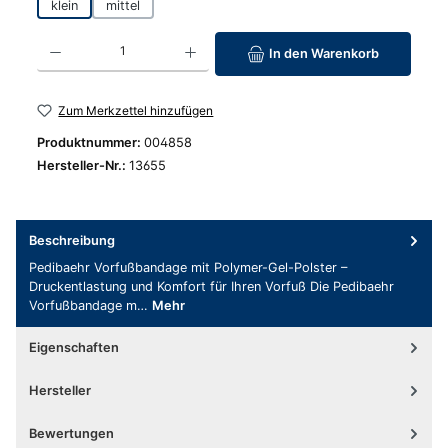
klein
mittel
Produkt Anzahl: Gib den gewünschten Wert ein oder benutze die Schaltfläc
In den Warenkorb
Zum Merkzettel hinzufügen
Produktnummer:
004858
Hersteller-Nr.:
13655
Beschreibung
Pedibaehr Vorfußbandage mit Polymer-Gel-Polster –
Druckentlastung und Komfort für Ihren Vorfuß Die Pedibaehr
Vorfußbandage m…
Mehr
Eigenschaften
Hersteller
Bewertungen