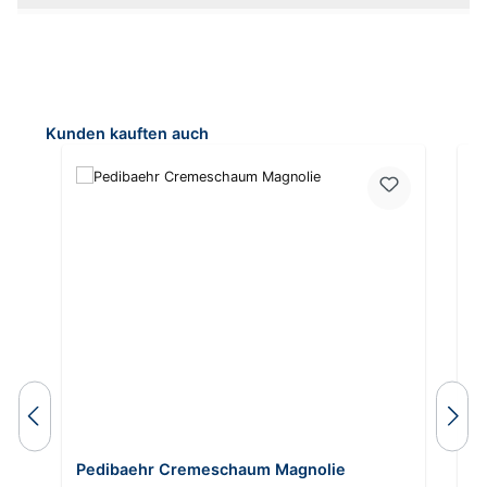
Produktgalerie überspringen
Kunden kauften auch
Du
Pedibaehr Cremeschaum Magnolie
P