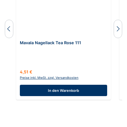
Mavala Nagellack Tea Rose 111
P
In
Regulärer Preis:
Re
4,51 €
8
Preise inkl. MwSt. zzgl. Versandkosten
Pr
In den Warenkorb