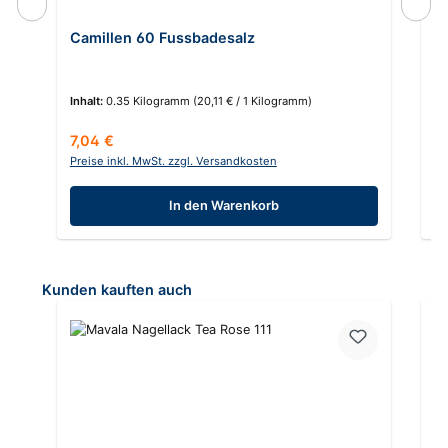
Camillen 60 Fussbadesalz
G
Inhalt:
0.35 Kilogramm
(20,11 € / 1 Kilogramm)
In
Regulärer Preis:
Re
7,04 €
6,
Preise inkl. MwSt. zzgl. Versandkosten
Pr
In den Warenkorb
Produktgalerie überspringen
Kunden kauften auch