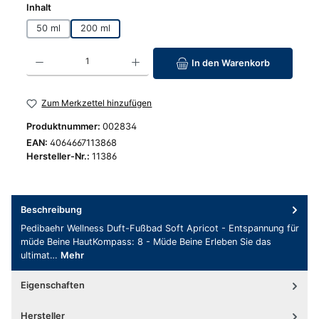
auswählen
Inhalt
50 ml
200 ml
Produkt Anzahl: Gib den gewünschten Wert ein oder benutze die Schaltfläc
In den Warenkorb
Zum Merkzettel hinzufügen
Produktnummer:
002834
EAN:
4064667113868
Hersteller-Nr.:
11386
Beschreibung
Pedibaehr Wellness Duft-Fußbad Soft Apricot - Entspannung für
müde Beine HautKompass: 8 - Müde Beine Erleben Sie das
ultimat…
Mehr
Eigenschaften
Hersteller