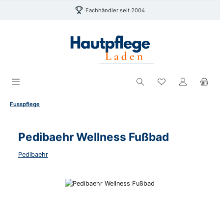
Zum Hauptinhalt springen
Fachhändler seit 2004
Du hast 0 Produk
Fusspflege
Pedibaehr Wellness Fußbad
Pedibaehr
Bildergalerie überspringen