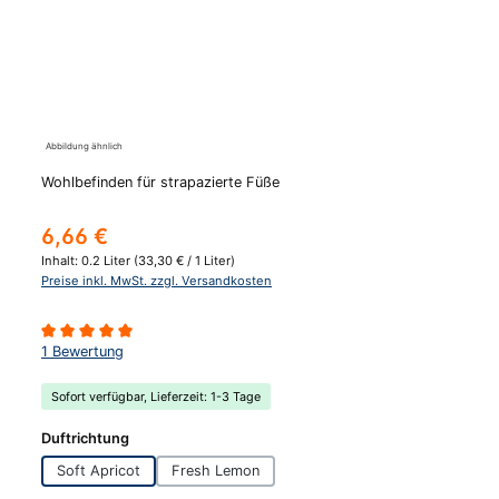
Abbildung ähnlich
Wohlbefinden für strapazierte Füße
Regulärer Preis:
6,66 €
Inhalt:
0.2 Liter
(33,30 € / 1 Liter)
Preise inkl. MwSt. zzgl. Versandkosten
Durchschnittliche Bewertung von 5 von 5 Sternen
1 Bewertung
Sofort verfügbar, Lieferzeit: 1-3 Tage
auswählen
Duftrichtung
Soft Apricot
Fresh Lemon