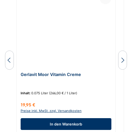
Du
Gerlavit Moor Vitamin Creme
C
Inhalt:
0.075 Liter
(266,00 € / 1 Liter)
In
Regulärer Preis:
Re
19,95 €
6
Preise inkl. MwSt. zzgl. Versandkosten
Pr
In den Warenkorb