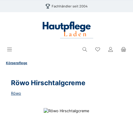
Zum Hauptinhalt springen
Fachhändler seit 2004
Du hast 0 Produk
Körperpflege
Röwo Hirschtalgcreme
Röwo
Bildergalerie überspringen