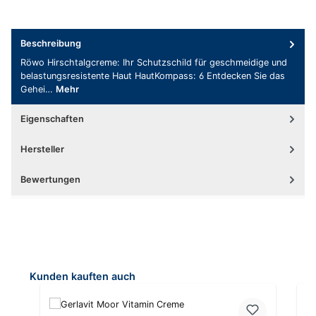
Beschreibung
Röwo Hirschtalgcreme: Ihr Schutzschild für geschmeidige und
belastungsresistente Haut HautKompass: 6 Entdecken Sie das
Gehei…
Mehr
Eigenschaften
Hersteller
Bewertungen
Produktgalerie überspringen
Kunden kauften auch