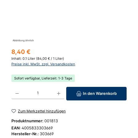
Abbildung ähnlich
Regulärer Preis:
8,40 €
Inhalt:
0.1 Liter
(84,00 € / 1 Liter)
Preise inkl. MwSt. zzgl. Versandkosten
Sofort verfügbar, Lieferzeit: 1-3 Tage
Produkt Anzahl: Gib den gewünschten Wert ein oder benutze die Schaltfläc
In den Warenkorb
Zum Merkzettel hinzufügen
Produktnummer:
001813
EAN:
4005833303669
Hersteller-Nr.:
303669