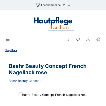
Zum Hauptinhalt springen
Fachhändler seit 2004
Du hast 0 Produk
Nagellack
Baehr Beauty Concept French
Nagellack rose
Baehr Beauty Concept
Bildergalerie überspringen