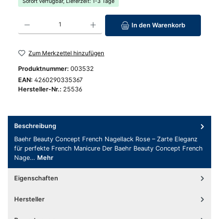
Sofort verfügbar, Lieferzeit: 1-3 Tage
Produkt Anzahl: Gib den gewünschten Wert ein oder benutze die Schaltfläc
In den Warenkorb
Zum Merkzettel hinzufügen
Produktnummer:
003532
EAN:
4260290335367
Hersteller-Nr.:
25536
Beschreibung
Baehr Beauty Concept French Nagellack Rose – Zarte Eleganz
für perfekte French Manicure Der Baehr Beauty Concept French
Nage…
Mehr
Eigenschaften
Hersteller