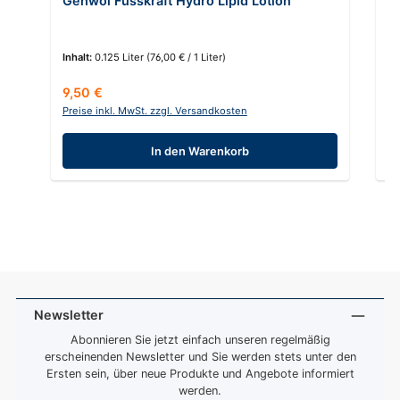
Gehwol Fusskraft Hydro Lipid Lotion
C
Inhalt:
0.125 Liter
(76,00 € / 1 Liter)
In
Regulärer Preis:
Re
9,50 €
7,
Preise inkl. MwSt. zzgl. Versandkosten
Pr
In den Warenkorb
Newsletter
Abonnieren Sie jetzt einfach unseren regelmäßig
erscheinenden Newsletter und Sie werden stets unter den
Ersten sein, über neue Produkte und Angebote informiert
werden.