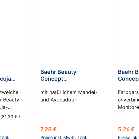
Baehr Beauty
Baehr B
cuja
Concept
Concept
Nagelhautweicherstif
lady lik
mtweiche
t
mit natürlichem Mandel-
Farbdars
r Beauty
und Avocadoöl
unverbind
ja-
Monitore
wöhnen
können 
r
(81,33 € /
mit der
untersch
s:
Regulärer Preis:
Reguläre
7,28 €
5,26 €
mel der
erschein
oncept
zzgl.
Preise inkl. MwSt. zzgl.
Preise ink