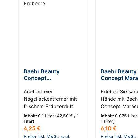
Baehr Beauty
Baehr Beauty
Concept
Concept Mara
Nagellackentferner
Handcreme
Erdbeere
Acetonfreier
Erleben Sie sa
Nagellackentferner mit
Hände mit Baeh
frischem Erdbeerduft
Concept Maracu
Handcreme Ver
Inhalt:
0.1 Liter
(42,50 € / 1
Inhalt:
0.075 Lite
Sie Ihre Hände 
Liter)
1 Liter)
Regulärer Preis:
Regulärer Prei
4,25 €
6,10 €
kraftvollen For
Baehr Beauty C
Preise inkl. MwSt. zzgl.
Preise inkl. MwSt. 