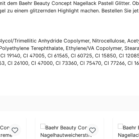
it dem Baehr Beauty Concept Nagellack Pastell Glitter. Ob 
gel zu einem glitzernden Highlight machen. Bestellen Sie je
ycol/Trimellitic Anhydride Copolymer, Nitrocellulose, Acetyl
olyethylene Terephthalate, Ethylene/VA Copolymer, Stearal
I 19140, CI 47005, CI 61565, CI 60725, CI 15850, CI 12085,
163, CI 26100, CI 47000, CI 73360, CI 75470, CI 77266, CI 