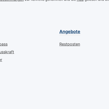
 Duft
er Ihre
 für ein
es
orgt.
uty
Angebote
ja-
ährt
pass
Restposten
kene,
usskraft
e Haut
er
das Salz
Meer,
llen
vollem
rea
d