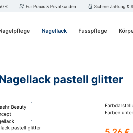
50 €
Für Praxis & Privatkunden
Sichere Zahlung & 
Nagelpflege
Nagellack
Fusspflege
Körpe
agellack pastell glitter
Farbdarstell
Farben unter
Regulärer Pre
5,26 €