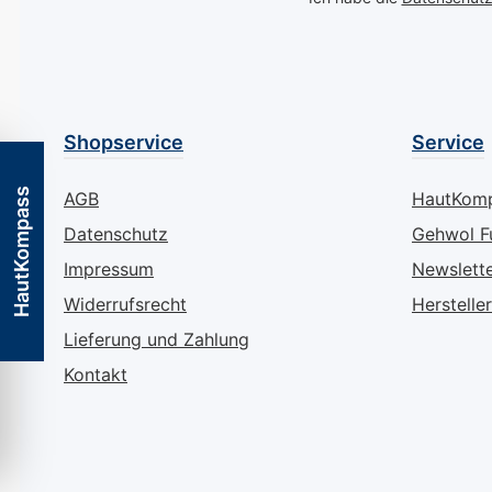
dem exotischen
von Maracuja, d
Sinne belebt und
unvergleichlich
Pflegeerlebnis s
Wie "Baehr Bea
Shopservice
Service
Concept Maracu
Handcreme" wirkt: N
HautKompass
AGB
HautKom
und pflegt troc
Datenschutz
Gehwol F
raue und rissig
intensiv Beruhigende
Impressum
Newslett
Wirkung durch 
Widerrufsrecht
Hersteller
aus dem Toten 
Lieferung und Zahlung
reich an wertvo
Mineralien Vitalisiert die
Kontakt
Haut dank wert
Passionsblumenöl U
spendet tiefe
Feuchtigkeit un