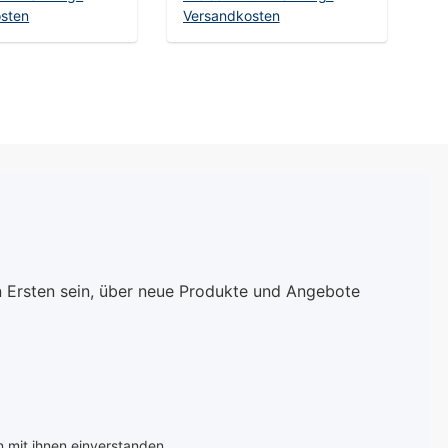
sten
Versandkosten
en Warenkorb
In den Warenkorb
n Ersten sein, über neue Produkte und Angebote
 mit ihnen einverstanden.