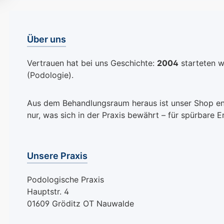
unterstützt die
Regeneration d
Fördert samtwe
Über uns
Hände mit einer
reichhaltigen
Vertrauen hat bei uns Geschichte:
2004
starteten wi
Intensivpflege
(Podologie).
Besonders wert
Inhaltsstoffe:
Passionsblumenö
Aus dem Behandlungsraum heraus ist unser Shop entst
Schatz der Natur
nur, was sich in der Praxis bewährt – für spürbare E
seine revitalisi
Eigenschaften 
ist und die Haut
Unsere Praxis
geschmeidig ma
Urea: Ein essenz
Podologische Praxis
Feuchtigkeitssp
Hauptstr. 4
der trockene un
01609 Gröditz OT Nauwalde
Haut intensiv n
ihre Elastizität