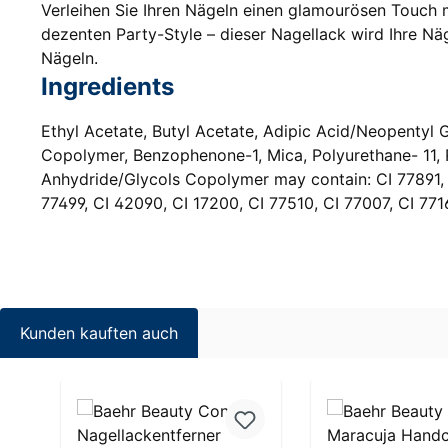
Verleihen Sie Ihren Nägeln einen glamourösen Touch m
dezenten Party-Style – dieser Nagellack wird Ihre Nä
Nägeln.
Ingredients
Ethyl Acetate, Butyl Acetate, Adipic Acid/Neopentyl Gl
Copolymer, Benzophenone-1, Mica, Polyurethane- 11, P
Anhydride/Glycols Copolymer may contain: CI 77891, C
77499, CI 42090, CI 17200, CI 77510, CI 77007, CI 77
Kunden kauften auch
Produktgalerie überspringen