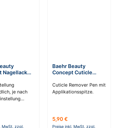
eauty
Baehr Beauty
 Nagellack
Concept Cuticle
e
Remover Pen
tellung
Cuticle Remover Pen mit
lich, je nach
Applikationsspitze.
instellung
Farben
iedlich
r Preis:
Regulärer Preis:
5,90 €
en.
l. MwSt. zzgl.
Preise inkl. MwSt. zzgl.