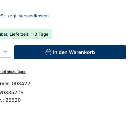
wSt. zzgl. Versandkosten
bar, Lieferzeit: 1-3 Tage
: Gib den gewünschten Wert ein oder benutze die Schaltflächen um 
In den Warenkorb
tel hinzufügen
mer:
003422
90335206
r.:
25520