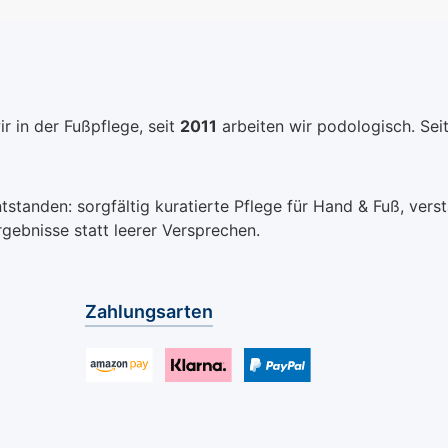
er Haut
iche
r in der Fußpflege, seit
2011
arbeiten wir podologisch. Sei
volle
l: Ein
anden: sorgfältig kuratierte Pflege für Hand & Fuß, verstä
, der für
rgebnisse statt leerer Versprechen.
erenden
bekannt
Zahlungsarten
cht.
ieller
ender,
d raue
Benutzerdefiniertes Bild 1
Benutzerdefiniertes Bild 2
Benutzerdefiniertes Bild 3
ährt und