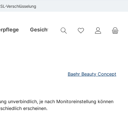
SSL-Verschlüsselung
rpflege
Gesichtspflege
Instrumente
Sp
Du hast 0 Produkte auf
Baehr Beauty Concept
ung unverbindlich, je nach Monitoreinstellung können
schiedlich erscheinen.
is: