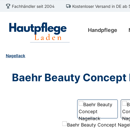
Fachhändler seit 2004
Kostenloser Versand in DE ab 
m Hauptinhalt springen
Zur Suche springen
Zur Hauptnavigation springen
Handpflege
Nagellack
Baehr Beauty Concept N
Bildergalerie überspringen