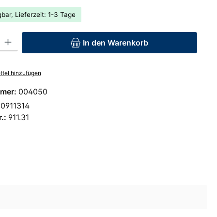
bar, Lieferzeit: 1-3 Tage
: Gib den gewünschten Wert ein oder benutze die Schaltflächen um 
In den Warenkorb
tel hinzufügen
mer:
004050
0911314
r.:
911.31