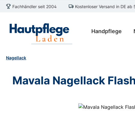
Fachhändler seit 2004
Kostenloser Versand in DE ab 
m Hauptinhalt springen
Zur Suche springen
Zur Hauptnavigation springen
Handpflege
Nagellack
Mavala Nagellack Flash
Bildergalerie überspringen