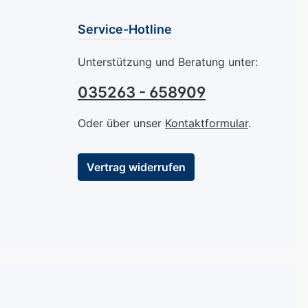
ichmäßige
ng und ein
Service-Hotline
s Finish. Mit
anganhaltenden
Unterstützung und Beratung unter:
eit und
agenden
035263 - 658909
t bietet dieser
k nicht nur eine
Oder über unser
Kontaktformular
.
aubende
lanz, sondern
Vertrag widerrufen
 nötigen Schutz
Nägel. Lassen
 von der
en Leuchtkraft
wöhnlichen
s Mavala Aqua
zaubern und
ie, wie Ihre