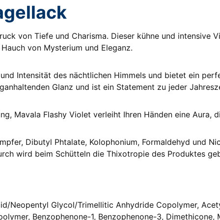
agellack
druck von Tiefe und Charisma. Dieser kühne und intensive Vi
n Hauch von Mysterium und Eleganz.
falt und Intensität des nächtlichen Himmels und bietet ein p
nganhaltenden Glanz und ist ein Statement zu jeder Jahresze
g, Mavala Flashy Violet verleiht Ihren Händen eine Aura, di
ampfer, Dibutyl Phtalate, Kolophonium, Formaldehyd und Nic
urch wird beim Schütteln die Thixotropie des Produktes ge
cid/Neopentyl Glycol/Trimellitic Anhydride Copolymer, Acety
opolymer, Benzophenone-1, Benzophenone-3, Dimethicone, Mi