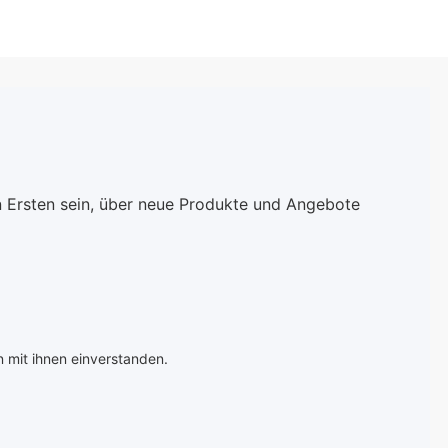
che eines
n Tages am
rekt auf Ihre
er Mavala Aqua
llack ist
ür alle, die
fälligen und
ganten Look
n Ersten sein, über neue Produkte und Angebote
en. Ideal für
che Outfits
einen Hauch
ubsfeeling in
ag zu bringen –
agellack sorgt
 einen frischen
 mit ihnen einverstanden.
egten Auftritt.
wertige Formel
la garantiert