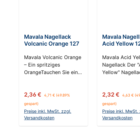
Mavala Nagellack
Mavala Nagel
Volcanic Orange 127
Acid Yellow 1
Mavala Volcanic Orange
Mavala Acid Ye
– Ein spritziges
Nagellack Der "
OrangeTauchen Sie ein
Yellow" Nagell
in die feurige Welt des
Mavala ist ein 
Mavala Volcanic Orange
Energiekick für 
Regulärer Preis:
Regulärer 
Verkaufspreis:
Verkaufspreis:
2,36 €
2,32 €
Nagellacks, ein Farbton,
Nägel, ein lebe
4,71 €
(49.89%
4,63 €
(4
der an die glühende
Farbton, der die
gespart)
gespart)
Lava eines Vulkans
und Aufregung 
Preise inkl. MwSt. zzgl.
Preise inkl. MwSt. 
erinnert. Dieser
Sommers einfän
Versandkosten
Versandkosten
lebendige und
Dieses strahlen
In den Warenkorb
In den Ware
energiegeladene
ist ein Stateme
Nagellack fängt die
Kühnheit und