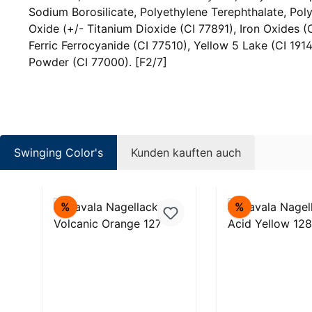
Sodium Borosilicate, Polyethylene Terephthalate, Poly
Oxide (+/- Titanium Dioxide (CI 77891), Iron Oxides (
Ferric Ferrocyanide (CI 77510), Yellow 5 Lake (CI 191
Powder (CI 77000). [F2/7]
Swinging Color's
Kunden kauften auch
Produktgalerie überspringen
Rabatt
Rabatt
%
%