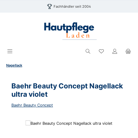
Zum Hauptinhalt springen
Fachhändler seit 2004
Du hast 0 Produk
Nagellack
Baehr Beauty Concept Nagellack
ultra violet
Baehr Beauty Concept
Bildergalerie überspringen