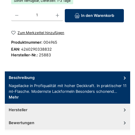
Sofort verfügbar, Lieferzeit: 1-3 Tage
Produkt Anzahl: Gib den gewünschten Wert ein oder benutze die Schaltfläc
In den Warenkorb
Zum Merkzettel hinzufügen
Produktnummer:
004965
EAN:
4260290338832
Hersteller-Nr.:
25883
Beschreibung
Nagellacke in Profiqualität mit hoher Deckkraft. In praktischer 11
ml-Flasche. Modernste Lackformeln Besonders schonend…
Mehr
Hersteller
Bewertungen