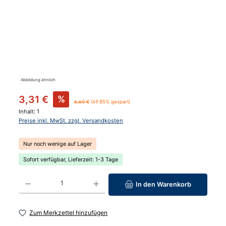
Abbildung ähnlich
Verkaufspreis:
3,31 €
%
Regulärer Preis:
6,60 €
(49.85% gespart)
Inhalt:
1
Preise inkl. MwSt. zzgl. Versandkosten
Nur noch wenige auf Lager
Sofort verfügbar, Lieferzeit: 1-3 Tage
Produkt Anzahl: Gib den gewünschten Wert ein oder benutze die Schaltfläc
In den Warenkorb
Zum Merkzettel hinzufügen