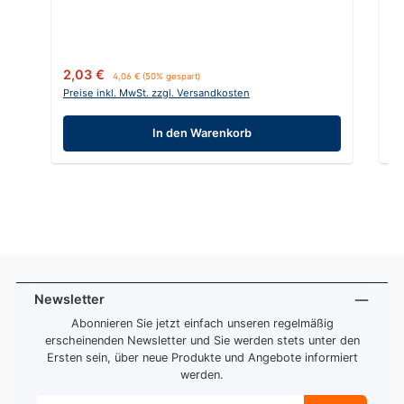
Verkaufspreis:
Regulärer Preis:
Ve
2,03 €
2
4,06 €
(50% gespart)
Preise inkl. MwSt. zzgl. Versandkosten
Pr
In den Warenkorb
Newsletter
Abonnieren Sie jetzt einfach unseren regelmäßig
erscheinenden Newsletter und Sie werden stets unter den
Ersten sein, über neue Produkte und Angebote informiert
werden.
E-