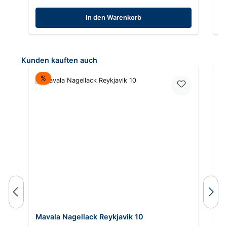
In den Warenkorb
Produktgalerie überspringen
Kunden kauften auch
Rabatt
%
Mavala Nagellack Reykjavik 10
M