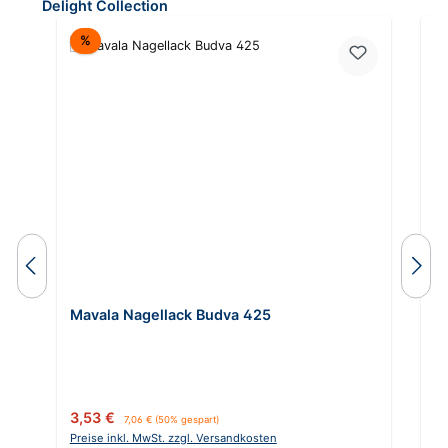
Produktgalerie überspringen
Delight Collection
Rabatt
%
Mavala Nagellack Budva 425
M
Verkaufspreis:
Regulärer Preis:
Re
3,53 €
6
7,06 €
(50% gespart)
Preise inkl. MwSt. zzgl. Versandkosten
Pr