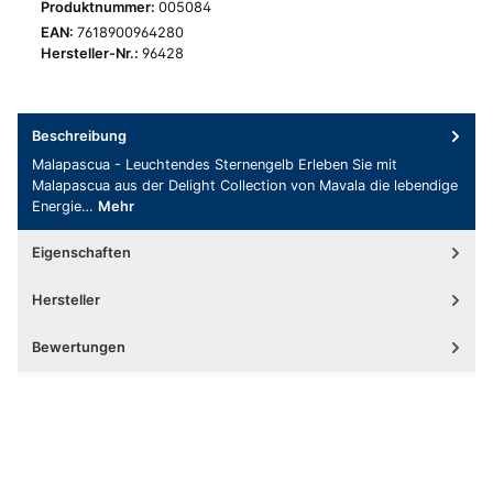
Produktnummer:
005084
EAN:
7618900964280
Hersteller-Nr.:
96428
Beschreibung
Malapascua - Leuchtendes Sternengelb Erleben Sie mit
Malapascua aus der Delight Collection von Mavala die lebendige
Energie…
Mehr
Eigenschaften
Hersteller
Bewertungen