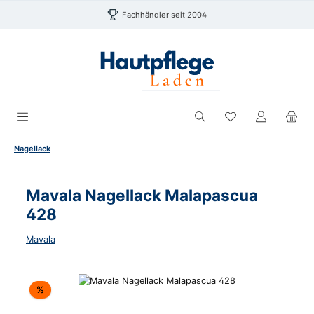
Zum Hauptinhalt springen
Fachhändler seit 2004
Du hast 0 Produk
Nagellack
Mavala Nagellack Malapascua
428
Mavala
Bildergalerie überspringen
Rabatt
%