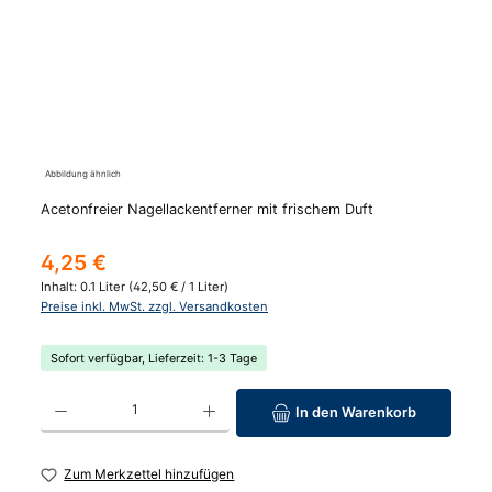
Abbildung ähnlich
Acetonfreier Nagellackentferner mit frischem Duft
Regulärer Preis:
4,25 €
Inhalt:
0.1 Liter
(42,50 € / 1 Liter)
Preise inkl. MwSt. zzgl. Versandkosten
Sofort verfügbar, Lieferzeit: 1-3 Tage
Produkt Anzahl: Gib den gewünschten Wert ein oder benutze die Schaltfläc
In den Warenkorb
Zum Merkzettel hinzufügen