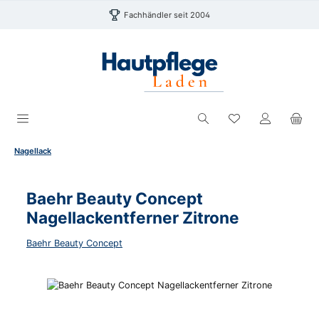
Zum Hauptinhalt springen
Fachhändler seit 2004
Du hast 0 Produk
Nagellack
Baehr Beauty Concept
Nagellackentferner Zitrone
Baehr Beauty Concept
Bildergalerie überspringen