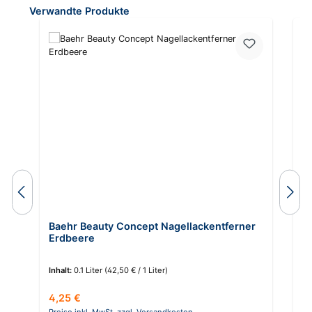
Produktgalerie überspringen
Verwandte Produkte
Baehr Beauty Concept Nagellackentferner
B
Erdbeere
W
Inhalt:
0.1 Liter
(42,50 € / 1 Liter)
In
Regulärer Preis:
Re
4,25 €
4