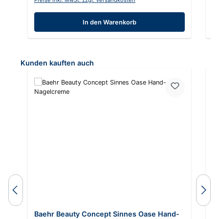
Preise inkl. MwSt. zzgl. Versandkosten
Pr
In den Warenkorb
Produktgalerie überspringen
Kunden kauften auch
Baehr Beauty Concept Sinnes Oase Hand-
B