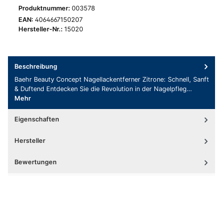
Produktnummer:
003578
EAN:
4064667150207
Hersteller-Nr.:
15020
Beschreibung
Baehr Beauty Concept Nagellackentferner Zitrone: Schnell, Sanft
& Duftend Entdecken Sie die Revolution in der Nagelpfleg…
Mehr
Eigenschaften
Hersteller
Bewertungen