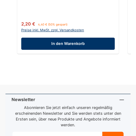
Verkaufspreis:
Regulärer Preis:
Re
2,20 €
5
4,40 €
(50% gespart)
Preise inkl. MwSt. zzgl. Versandkosten
Pr
In den Warenkorb
Newsletter
Abonnieren Sie jetzt einfach unseren regelmäßig
erscheinenden Newsletter und Sie werden stets unter den
Ersten sein, über neue Produkte und Angebote informiert
werden.
E-