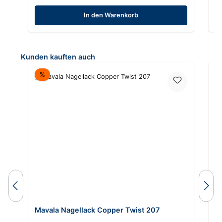
In den Warenkorb
Produktgalerie überspringen
Kunden kauften auch
Rabatt
%
Mavala Nagellack Copper Twist 207
M