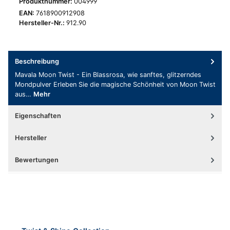
Produktnummer:
004999
EAN:
7618900912908
Hersteller-Nr.:
912.90
Beschreibung
Mavala Moon Twist - Ein Blassrosa, wie sanftes, glitzerndes
Mondpulver Erleben Sie die magische Schönheit von Moon Twist
aus…
Mehr
Eigenschaften
Hersteller
Bewertungen
Produktgalerie überspringen