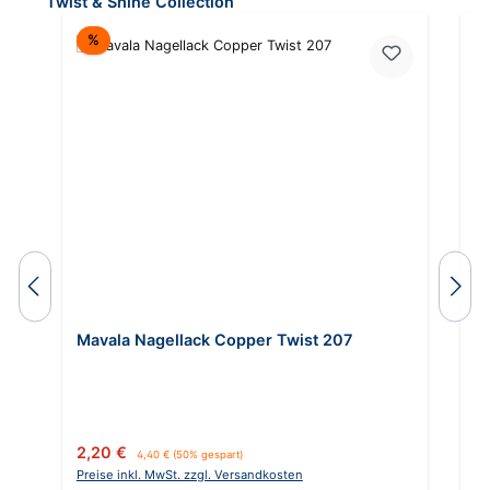
Twist & Shine Collection
Rabatt
%
Mavala Nagellack Copper Twist 207
M
Verkaufspreis:
Regulärer Preis:
Ve
2,20 €
2
4,40 €
(50% gespart)
Preise inkl. MwSt. zzgl. Versandkosten
Pr