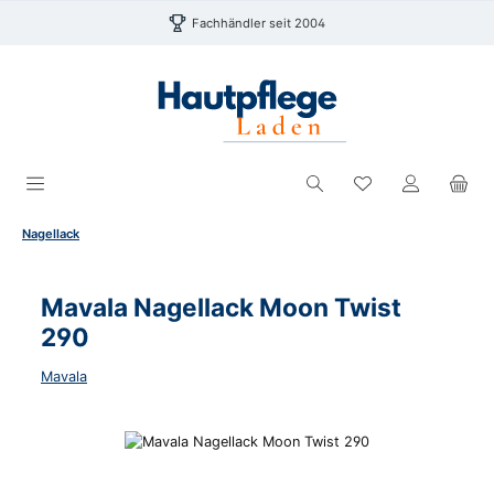
Zum Hauptinhalt springen
Fachhändler seit 2004
Du hast 0 Produk
Nagellack
Mavala Nagellack Moon Twist
290
Mavala
Bildergalerie überspringen