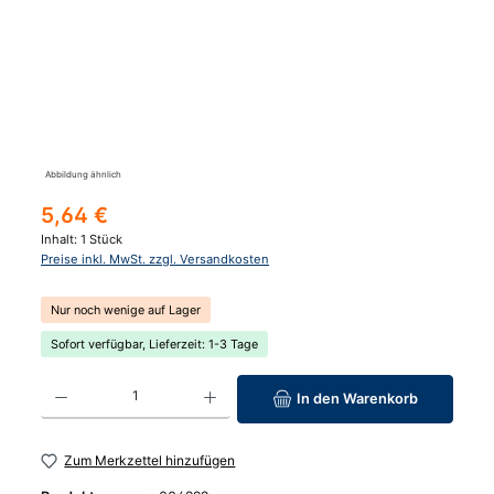
Abbildung ähnlich
Regulärer Preis:
5,64 €
Inhalt:
1 Stück
Preise inkl. MwSt. zzgl. Versandkosten
Nur noch wenige auf Lager
Sofort verfügbar, Lieferzeit: 1-3 Tage
Produkt Anzahl: Gib den gewünschten Wert ein oder benutze die Schaltfläc
In den Warenkorb
Zum Merkzettel hinzufügen