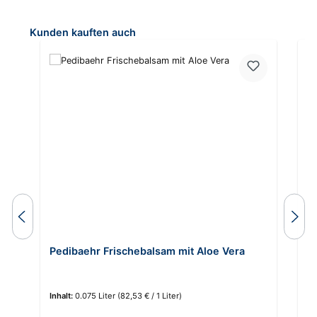
Produktgalerie überspringen
Kunden kauften auch
Pedibaehr Frischebalsam mit Aloe Vera
B
E
Inhalt:
0.075 Liter
(82,53 € / 1 Liter)
In