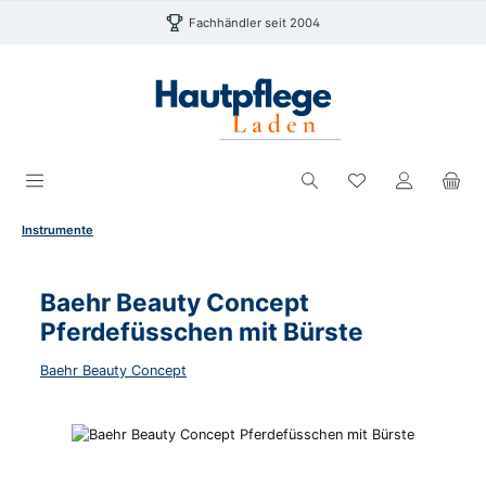
Zum Hauptinhalt springen
Fachhändler seit 2004
Du hast 0 Produk
Instrumente
Baehr Beauty Concept
Pferdefüsschen mit Bürste
Baehr Beauty Concept
Bildergalerie überspringen