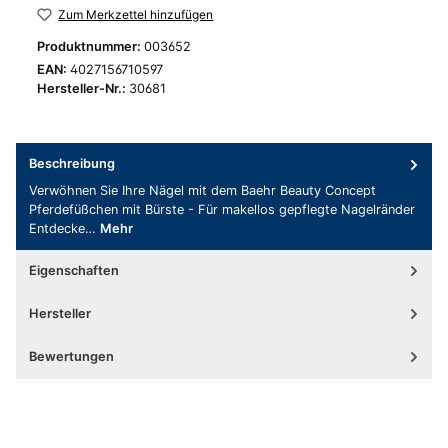
Zum Merkzettel hinzufügen
Produktnummer:
003652
EAN:
4027156710597
Hersteller-Nr.:
30681
Beschreibung
Verwöhnen Sie Ihre Nägel mit dem Baehr Beauty Concept
Pferdefüßchen mit Bürste - Für makellos gepflegte Nagelränder
Entdecke…
Mehr
Eigenschaften
Hersteller
Bewertungen