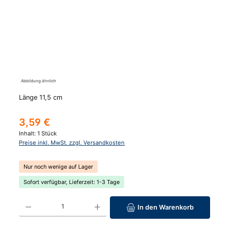
Abbildung ähnlich
Länge 11,5 cm
Regulärer Preis:
3,59 €
Inhalt:
1 Stück
Preise inkl. MwSt. zzgl. Versandkosten
Nur noch wenige auf Lager
Sofort verfügbar, Lieferzeit: 1-3 Tage
Produkt Anzahl: Gib den gewünschten Wert ein oder benutze die Schaltfläc
In den Warenkorb