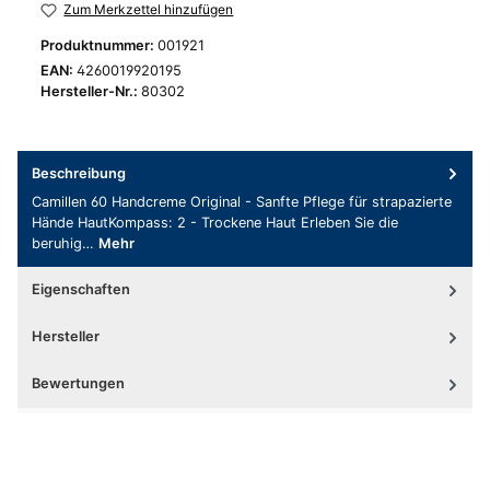
Zum Merkzettel hinzufügen
Produktnummer:
001921
EAN:
4260019920195
Hersteller-Nr.:
80302
Beschreibung
Camillen 60 Handcreme Original - Sanfte Pflege für strapazierte
Hände HautKompass: 2 - Trockene Haut Erleben Sie die
beruhig…
Mehr
Eigenschaften
Hersteller
Bewertungen