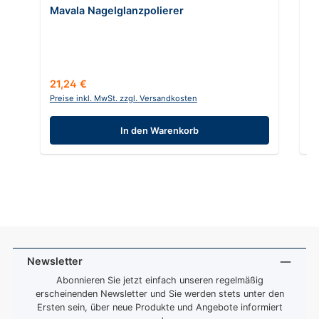
Mavala Nagelglanzpolierer
C
In
Regulärer Preis:
Re
21,24 €
7,
Preise inkl. MwSt. zzgl. Versandkosten
Pr
In den Warenkorb
Newsletter
Abonnieren Sie jetzt einfach unseren regelmäßig
erscheinenden Newsletter und Sie werden stets unter den
Ersten sein, über neue Produkte und Angebote informiert