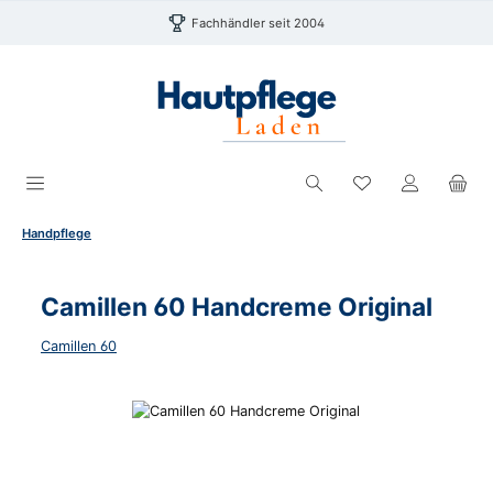
Zum Hauptinhalt springen
Fachhändler seit 2004
Du hast 0 Produk
Handpflege
Camillen 60 Handcreme Original
Camillen 60
Bildergalerie überspringen