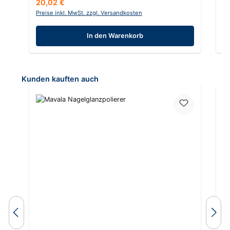
Regulärer Preis:
Re
20,02 €
3
Preise inkl. MwSt. zzgl. Versandkosten
Pr
In den Warenkorb
Produktgalerie überspringen
Kunden kauften auch