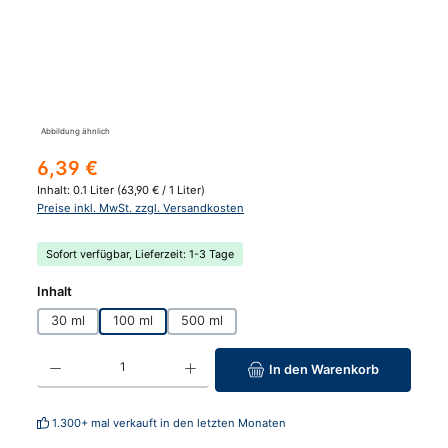
Abbildung ähnlich
Regulärer Preis:
6,39 €
Inhalt:
0.1 Liter
(63,90 € / 1 Liter)
Preise inkl. MwSt. zzgl. Versandkosten
Sofort verfügbar, Lieferzeit: 1-3 Tage
auswählen
Inhalt
30 ml
100 ml
500 ml
Produkt Anzahl: Gib den gewünschten Wert ein oder benutze die Schaltfläc
In den Warenkorb
1.300+ mal verkauft in den letzten Monaten