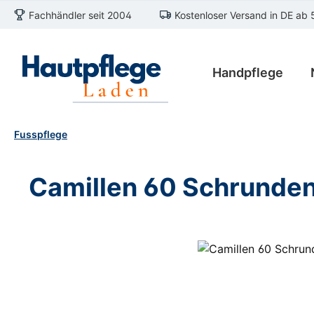
Fachhändler seit 2004
Kostenloser Versand in DE ab 
m Hauptinhalt springen
Zur Suche springen
Zur Hauptnavigation springen
Handpflege
Fusspflege
Camillen 60 Schrunde
Bildergalerie überspringen