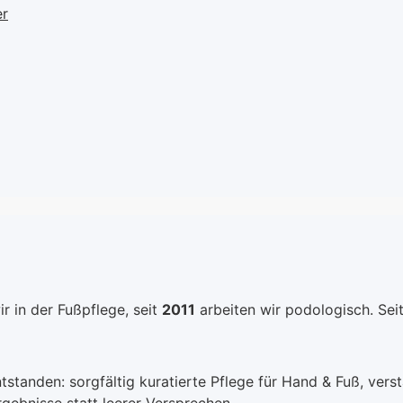
t Ihrer
Formulierung zieht
die Bildu
er
ern,
schnell ein und
Fersen u
 den
hinterlässt ein weiches,
und erhäl
r wohl
geschmeidiges
Elastizit
hlen
Hautgefühl, während
Gönnen S
millen 60
Allantoin und Eucerin die
das Well
betic
Haut tiefenwirksam
das sie 
regenerieren und vor
bequem 
end
Entzündungen schützen.
aus! Wie 
Ob nach einem langen
Lotion" w
und
Wintertag oder als
Feuchtig
dheilung
vorbereitende Pflege
Aloe Vera
z und
vor dem Schlafengehen
tiefe Hyd
– der Fußbalsam Thermo
sehr tro
r in der Fußpflege, seit
2011
arbeiten wir podologisch. Sei
verspricht wohltuende
Hautrege
Bildung
Entspannung und
Olivenöl h
nd hält
wirksamen Schutz für
beschädi
strapazierte Füße.
reparier
anden: sorgfältig kuratierte Pflege für Hand & Fuß, verstä
ie
Entdecken Sie, wie
Flexibilit