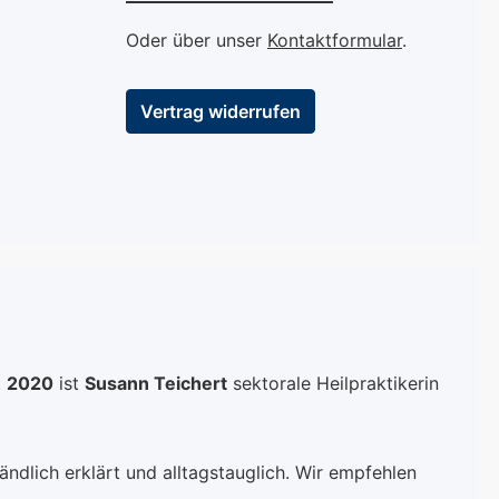
ng von rissigen
Herausforderungen
nd Hornhaut
eines neuen Tages zu
Oder über unser
Kontaktformular
.
t die natürliche
meistern. Sanfte
ät Ihrer Haut.
Reinigung ohne die Haut
Vertrag widerrufen
ie Ihren Füßen
zu dehydrieren Weicht
ness-Erlebnis,
Hornhaut und Schwielen
verdienen –
auf und erleichtert deren
von zu Hause
Entfernung Stimuliert
"Aloe Olive
und belebt müde Füße
irkt:
sowie Beine Kamille:
keitsspendend:
Beruhigt die Haut und
 liefert eine
reduziert Entzündungen
ration, ideal für
Heidelbeerextrakt: Reich
ckene Haut.
an Antioxidantien,
t
2020
ist
Susann Teichert
sektorale Heilpraktikerin
nerierend:
schützt und regeneriert
ilft,
die Haut Algenextrakt:
gte Haut zu
Fördert die
en und deren
Hautelastizität und
ndlich erklärt und alltagstauglich. Wir empfehlen
ät
spendet intensive