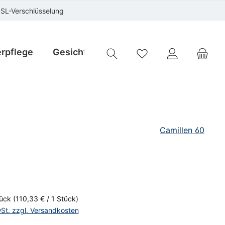
SSL-Verschlüsselung
rpflege
Gesichtspflege
Instrumente
Sp
Du hast 0 Produkte auf
Camillen 60
is:
tück
(110,33 € / 1 Stück)
wSt. zzgl. Versandkosten