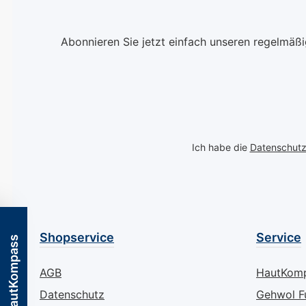
pflegende Fettcreme
Diabetikern ger
nutzt die beruhigenden
werden. Dieses
Eigenschaften des
bietet eine
Abonnieren Sie jetzt einfach unseren regelmäß
ätherischen Kamillenöls,
tiefenwirksame
um Rötungen schnell zu
Intensivpflege u
lindern und irritierte
mit einer spezie
Hautpartien zu
Wirkstoffkombi
beruhigen. Ergänzt
aus 10% Urea
durch eine kraftvolle
angereichert, di
Ich habe die
Datenschut
Mischung aus Vitamin A
intensiv Feuchti
und E sowie
spendet und di
reichhaltigem
Hautfunktionen
Karottenöl, zielt unsere
nachhaltig unter
Formel darauf ab, die
Ideal für den tä
Regeneration der Haut
Gebrauch, hilft 
Shopservice
Service
HautKompass
zu unterstützen und
Balsam, Hautirr
vorzeitige
zu lindern,
AGB
HautKom
Alterungserscheinungen
Entzündungen 
Datenschutz
Gehwol F
effektiv zu bekämpfen.
schützen und d