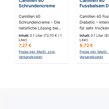
Camillen 60
Camillen 60
Schrundencreme
Fussbalsam D
Camillen 60
Camillen 60 Fu
Schrundencreme – Die
Diabetic – Inten
natürliche Lösung bei
für sehr trocke
rissiger Haut
HautKompass: 3
Inhalt:
0.1 Liter
(72,70 € / 1
Inhalt:
0.1 Liter
(87
HautKompass: 4 -
trockene Haut
Liter)
Liter)
Regulärer Preis:
Regulärer Prei
7,27 €
8,72 €
Schrunden / Rissige
Entdecken Sie 
Haut Kämpfen Sie mit
revolutionären 
Preise inkl. MwSt. zzgl.
Preise inkl. MwSt. 
extrem trockener,
Versandkosten
60 Fussbalsam D
Versandkosten
rissiger Haut? Unsere
die perfekte Lö
In den Warenkorb
In den Ware
Camillen 60
jeden, der unter
Schrundencreme bietet
trockener, sprö
eine maßgeschneiderte
empfindlicher H
Lösung, um selbst die
leidet – speziell
anspruchsvollsten
entwickelt, um 
Hautprobleme zu
spezifischen
lindern. Diese intensiv
Bedürfnissen v