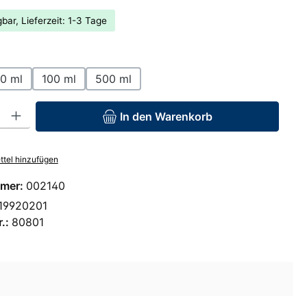
bar, Lieferzeit: 1-3 Tage
hlen
0 ml
100 ml
500 ml
: Gib den gewünschten Wert ein oder benutze die Schaltflächen um 
In den Warenkorb
tel hinzufügen
mer:
002140
19920201
r.:
80801