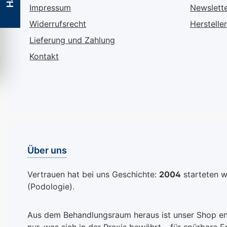
Ideal für die Anwendung
Widerstandskraf
Impressum
Newslett
auf schuppig-verhornter
Haut zu verbess
Widerrufsrecht
Hersteller
Haut, eignet sich diese
sodass Sie sich
Lieferung und Zahlung
Creme hervorragend,
ganzen Tag übe
um eingerissene
und gepflegt fü
Kontakt
Hornhaut sanft zu
können. Wie Ca
pflegen und gleichzeitig
Fussbalsam Dia
vor Pilzinfektionen zu
wirkt: Spendet intensiv
schützen. Durch ihre
und lang anhalt
hochwirksamen
Feuchtigkeit Schützt vor
Inhaltsstoffe spendet sie
Entzündungen 
nicht nur tiefenwirksame
fördert die Wun
Über uns
Feuchtigkeit, sondern
Lindert Juckrei
fördert auch eine
verbessert die
Vertrauen hat bei uns Geschichte:
2004
starteten wi
schnelle Wundheilung.
Hautelastizität
(Podologie).
Vertrauen Sie auf eine
Vermindert die 
Creme, die Ihre Haut
von Hornhaut u
nicht nur pflegt, sondern
die Haut weich Speziell
Aus dem Behandlungsraum heraus ist unser Shop entst
sie auch geschmeidig
formuliert für d