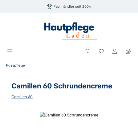
Zum Hauptinhalt springen
Fachhändler seit 2004
Du hast 0 Produk
Fusspflege
Camillen 60 Schrundencreme
Camillen 60
Bildergalerie überspringen