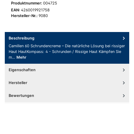
Produktnummer:
004725
EAN:
4260019921758
Hersteller-Nr.:
9080
Beschreibung
Camillen 60 Schrundencreme – Die natürliche Lösung bei rissiger
Haut HautKompass: 4 - Schrunden / Rissige Haut Kämpfen Sie
m…
Mehr
Eigenschaften
Hersteller
Bewertungen