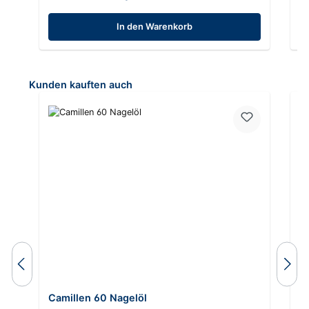
In den Warenkorb
Produktgalerie überspringen
Kunden kauften auch
Du
Camillen 60 Nagelöl
C