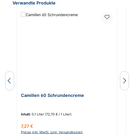
Produktgalerie überspringen
Verwandte Produkte
Camillen 60 Schrundencreme
C
Inhalt:
0.1 Liter
(72,70 € / 1 Liter)
In
Regulärer Preis:
Re
7,27 €
8
Preise inkl. MwSt. zzgl. Versandkosten
Pr