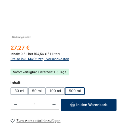
Abbildung ähnlich
Regulärer Preis:
27,27 €
Inhalt:
0.5 Liter
(54,54 € / 1 Liter)
Preise inkl. MwSt. zzgl. Versandkosten
Sofort verfügbar, Lieferzeit: 1-3 Tage
auswählen
Inhalt
30 ml
50 ml
100 ml
500 ml
Produkt Anzahl: Gib den gewünschten Wert ein oder benutze die Schaltfläc
In den Warenkorb
Zum Merkzettel hinzufügen