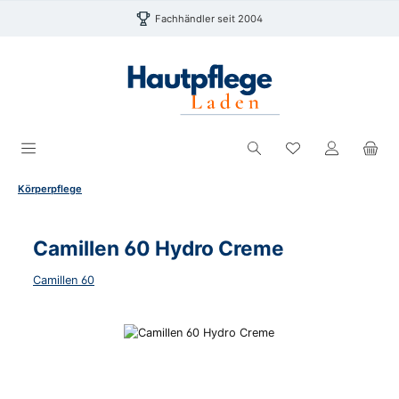
Zum Hauptinhalt springen
Fachhändler seit 2004
Du hast 0 Produk
Körperpflege
Camillen 60 Hydro Creme
Camillen 60
Bildergalerie überspringen