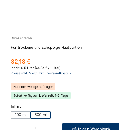
Abbildung ähnlich
Für trockene und schuppige Hautpartien
Regulärer Preis:
32,18 €
Inhalt:
0.5 Liter
(64,36 € / 1 Liter)
Preise inkl. MwSt. zzgl. Versandkosten
Nur noch wenige auf Lager
Sofort verfügbar, Lieferzeit: 1-3 Tage
auswählen
Inhalt
100 ml
500 ml
Produkt Anzahl: Gib den gewünschten Wert ein oder benutze die Schaltfläc
In den Warenkorb