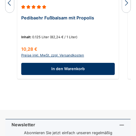
Durchschnittliche Bewertung von 5 von 5 Sternen
Pedibaehr Fußbalsam mit Propolis
C
Inhalt:
0.125 Liter
(82,24 € / 1 Liter)
In
Regulärer Preis:
Re
10,28 €
2
Preise inkl. MwSt. zzgl. Versandkosten
Pr
In den Warenkorb
Newsletter
Abonnieren Sie jetzt einfach unseren regelmäßig