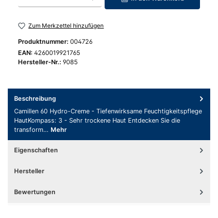
Zum Merkzettel hinzufügen
Produktnummer:
004726
EAN:
4260019921765
Hersteller-Nr.:
9085
Beschreibung
Camillen 60 Hydro-Creme - Tiefenwirksame Feuchtigkeitspflege
HautKompass: 3 - Sehr trockene Haut Entdecken Sie die
transform…
Mehr
Eigenschaften
Hersteller
Bewertungen