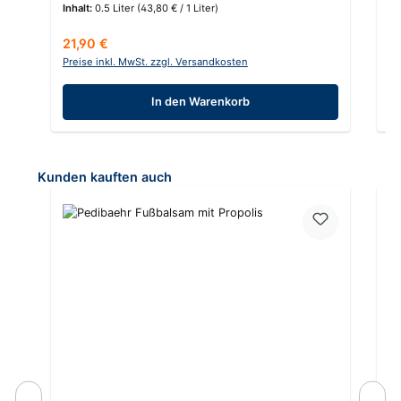
Inhalt:
0.5 Liter
(43,80 € / 1 Liter)
In
Regulärer Preis:
Re
21,90 €
2
Preise inkl. MwSt. zzgl. Versandkosten
Pr
In den Warenkorb
Produktgalerie überspringen
Kunden kauften auch