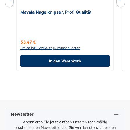
Du
Mavala Nagelknipser, Profi Qualität
G
In
Regulärer Preis:
Re
53,47 €
11
Preise inkl. MwSt. zzgl. Versandkosten
Pr
In den Warenkorb
Newsletter
Abonnieren Sie jetzt einfach unseren regelmäßig
erscheinenden Newsletter und Sie werden stets unter den