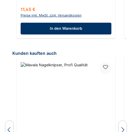
Regulärer Preis:
Re
11,45 €
1
Preise inkl. MwSt. zzgl. Versandkosten
Pr
In den Warenkorb
Produktgalerie überspringen
Kunden kauften auch