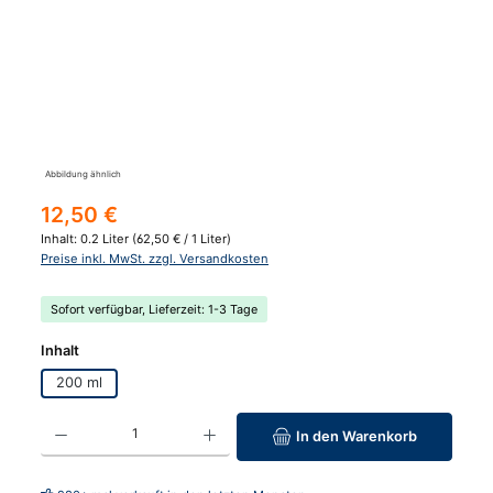
Abbildung ähnlich
Regulärer Preis:
12,50 €
Inhalt:
0.2 Liter
(62,50 € / 1 Liter)
Preise inkl. MwSt. zzgl. Versandkosten
Sofort verfügbar, Lieferzeit: 1-3 Tage
auswählen
Inhalt
200 ml
Produkt Anzahl: Gib den gewünschten Wert ein oder benutze die Schaltfläc
In den Warenkorb