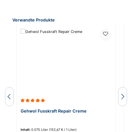
Produktgalerie überspringen
Verwandte Produkte
Durchschnittliche Bewertung von 5 von 5 Sternen
Du
Gehwol Fusskraft Repair Creme
G
Inhalt:
0.075 Liter
(152,67 € / 1 Liter)
In