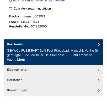
280+ mal verkauft in den letzten Monaten
Zum Merkzettel hinzufügen
Produktnummer:
003973
EAN:
4013474101421
Hersteller-Nr.:
101262000
Beschreibung
GEHWOL FUSSKRAFT Soft Feet Pflegebad: Mandel & Vanille für
gepflegte Füße und Beine HautKompass: 3 - Sehr trockene
Haut…
Mehr
Eigenschaften
Hersteller
Bewertungen