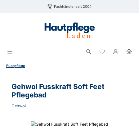
Zum Hauptinhalt springen
Fachhändler seit 2004
Du hast 0 Produk
Fusspflege
Gehwol Fusskraft Soft Feet
Pflegebad
Gehwol
Bildergalerie überspringen