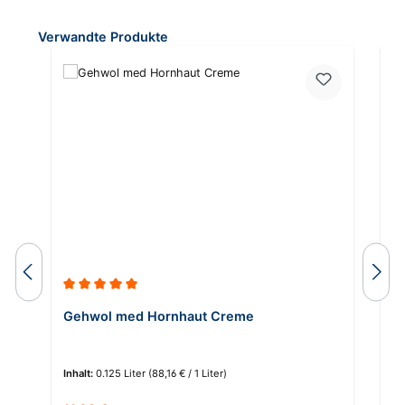
Produktgalerie überspringen
Verwandte Produkte
Durchschnittliche Bewertung von 5 von 5 Sternen
Du
Gehwol med Hornhaut Creme
G
Inhalt:
0.125 Liter
(88,16 € / 1 Liter)
In