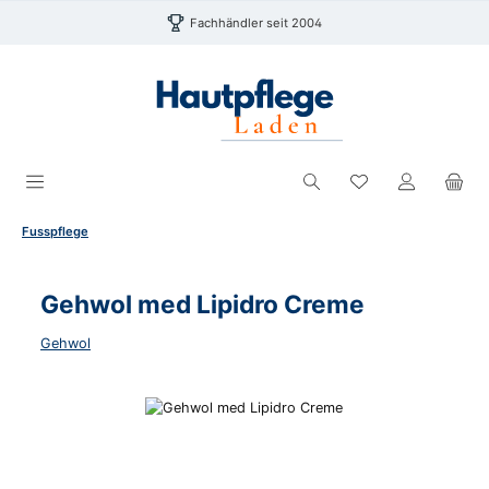
Zum Hauptinhalt springen
Fachhändler seit 2004
Du hast 0 Produk
Fusspflege
Gehwol med Lipidro Creme
Gehwol
Bildergalerie überspringen