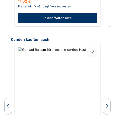
Regulärer Preis:
Re
11,02 €
7,
Preise inkl. MwSt. zzgl. Versandkosten
Pr
In den Warenkorb
Produktgalerie überspringen
Kunden kauften auch
Du