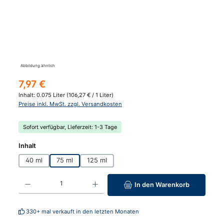
Abbildung ähnlich
Regulärer Preis:
7,97 €
Inhalt:
0.075 Liter
(106,27 € / 1 Liter)
Preise inkl. MwSt. zzgl. Versandkosten
Sofort verfügbar, Lieferzeit: 1-3 Tage
auswählen
Inhalt
40 ml
75 ml
125 ml
Produkt Anzahl: Gib den gewünschten Wert ein oder benutze die Schaltfläc
In den Warenkorb
330+ mal verkauft in den letzten Monaten