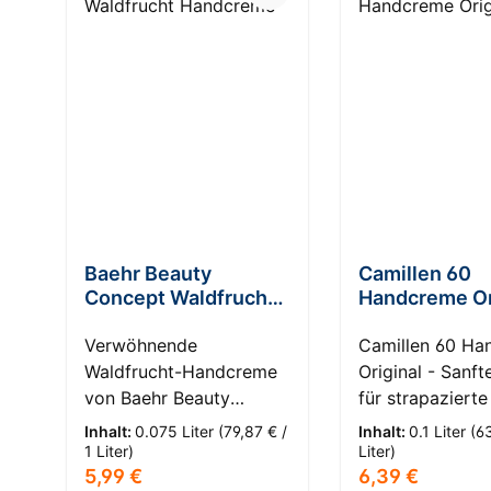
Baehr Beauty
Camillen 60
Concept Waldfrucht
Handcreme Or
Handcreme
Verwöhnende
Camillen 60 H
Waldfrucht-Handcreme
Original - Sanft
von Baehr Beauty
für strapaziert
Concept: Eine Oase für
HautKompass: 2
Inhalt:
0.075 Liter
(79,87 € /
Inhalt:
0.1 Liter
(6
trockene Haut
Trockene Haut 
1 Liter)
Liter)
Regulärer Preis:
Regulärer Prei
5,99 €
6,39 €
Entdecken Sie das
Sie die beruhig