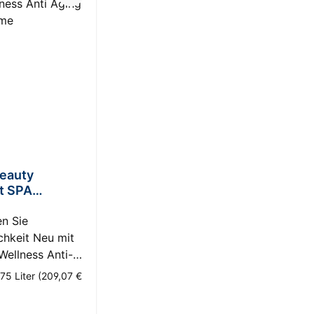
eauty
t SPA
s Anti Aging
eme
n Sie
chkeit Neu mit
Wellness Anti-
andcreme von
75 Liter
(209,07 €
eauty Concept
r Preis:
ie die