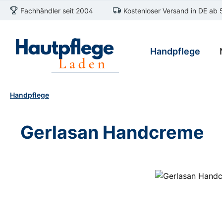
Fachhändler seit 2004
Kostenloser Versand in DE ab 
m Hauptinhalt springen
Zur Suche springen
Zur Hauptnavigation springen
Handpflege
Handpflege
Gerlasan Handcreme
Bildergalerie überspringen