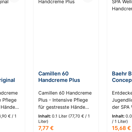
Camillen 60
Baehr B
iginal
Handcreme Plus
Concep
Wellnes
andcreme
Camillen 60 Handcreme
Handcr
Entdecke
e Pflege
Plus - Intensive Pflege
Jugendli
e Hände
für gestresste Hände
der SPA 
 -
HautKompass: 3 - Sehr
Aging H
3,90 € / 1
Inhalt:
0.1 Liter
(77,70 € / 1
Inhalt:
0.0
Erleben
trockene Haut Erleben
Baehr B
Liter)
/ 1 Liter)
s:
Regulärer Preis:
Reguläre
7,77 €
15,68 €
ende
Sie die wohltuende
Erleben S