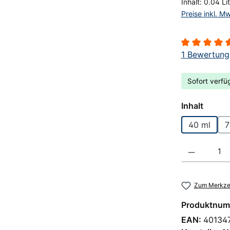
Inhalt:
0.04 Li
Preise inkl. M
Durchschnitt
1 Bewertung
Sofort verfüg
auswä
Inhalt
40 ml
7
Produkt Anzahl
Zum Merkzet
Produktnum
EAN:
40134