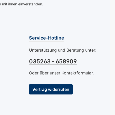
 mit ihnen einverstanden.
e nicht nur
 für Ihre Hände,
auch sichtbare
ng-Ergebnisse.
SPA Wellness
ing Handcreme
Service-Hotline
 Niveau:
Unterstützung und Beratung unter:
n Sie die
de Pflege, die
035263 - 658909
für die
tion
Oder über unser
Kontaktformular
.
svoller Hände
rt wurde.
Vertrag widerrufen
ellende
 Dank Vitamin
inem
ischen Komplex