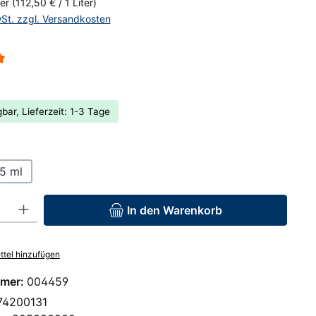
ter
(112,50 € / 1 Liter)
wSt. zzgl. Versandkosten
liche Bewertung von 5 von 5 Sternen
bar, Lieferzeit: 1-3 Tage
hlen
5 ml
: Gib den gewünschten Wert ein oder benutze die Schaltflächen um 
In den Warenkorb
tel hinzufügen
mer:
004459
74200131