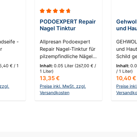
Durchschnittliche Bewertung von 4.86 von
PODOEXPERT Repair
Gehwol
Nagel Tinktur
und Hau
dseife -
Allpresan Podoexpert
GEHWOL 
r
Repair Nagel-Tinktur für
und Haut
pilzempfindliche Nägel
Schild ge
- Alle
Die Allpresan
HautKomp
5,40 € / 1
Inhalt:
0.05 Liter
(267,00 € /
Inhalt:
0.0
decken
Podoexpert Repair
Pilzempf
1 Liter)
/ 1 Liter)
s:
Regulärer Preis:
Reguläre
13,35 €
10,40 €
n 60
Nagel-Tinktur ist eine
Entdecke
e Rettung
gezielte Pflege für
GEHWOL 
zzgl.
Preise inkl. MwSt. zzgl.
Preise ink
e Hände,
pilzempfindliche Nägel
Versandkosten
und Haut
Versandko
gem
und stark beanspruchte
ultimati
nkorb
In den Warenkorb
In d
.
Nagelstrukturen. Sie
gesunde
t
eignet sich besonders,
Haut. Di
wenn Nägel regelmäßig
Öl wurde
en und
gepflegt, geschützt und
entwicke