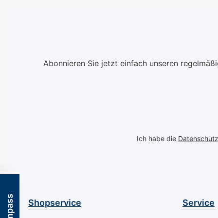
Formel ist sorgfältig
rückfettenden
konzipiert, um nicht nur
Inhaltsstoffen, b
die Trockenheit intensiv
diese milde Flüs
zu bekämpfen, sondern
eine sanfte Rei
auch einen effektiven
und intensive Pf
Schutz gegen
einem. Sie schü
Abonnieren Sie jetzt einfach unseren regelmäß
Hornhautbildung zu
effektiv vor
bieten. Die tägliche
Hautirritatione
Anwendung hilft, das
bewahrt den nat
natürliche Gleichgewicht
Säureschutzman
Ihrer Haut
Haut, während s
wiederherzustellen und
gleichzeitig der
Ich habe die
Datenschut
bietet zugleich einen
von Pilzinfekti
Schutzschild gegen Fuß-
vorbeugt. Ideal f
und Nagelpilz sowie
die Wert auf gr
Juckreiz. Besonders für
und zugleich
Diabetiker geeignet und
hautschonende
dermatologisch geprüft,
Handhygiene le
Shopservice
Service
setzt die Creme auf die
Erleben Sie, wi