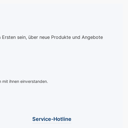
nd der Haut
genau diese Lösung -
 intensive
eine kraftvolle, aber
 bieten,
sanfte Pflege, die Ihre
auch einen
Nägel nicht nur
en Schutz vor
verschönert, sondern
schtem
auch nachhaltig gegen
n Ersten sein, über neue Produkte und Angebote
l zu
Pilzbefall schützt.
isten.
Angereichert mit
hert mit einer
natürlichen Ölen und
len Mischung
Wirkstoffen, sorgt dieser
enkeimöl,
innovative Stift dafür,
l und Bisabolol,
dass Ihre Nägel
 mit ihnen einverstanden.
 eine
elastisch, stark und vor
ige Formel, die
allem gesund bleiben.
 und spröde
Sein Einsatz ist
rwandelt, indem
besonders für Personen
isch und
empfohlen, die zu
chön werden -
Pilzempfindlichen
Service-Hotline
m natürlichen
Nägeln neigen oder