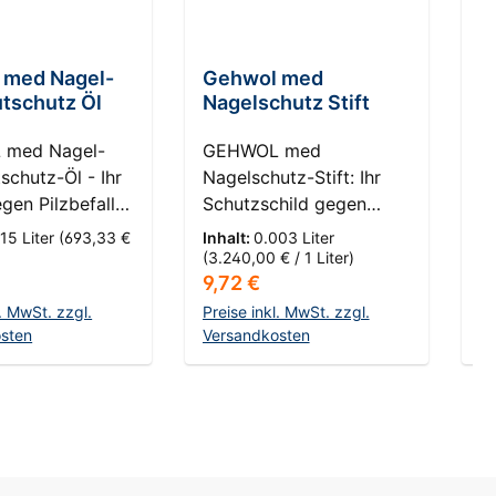
 5 Sternen
 med Nagel-
Gehwol med
G
tschutz Öl
Nagelschutz Stift
V
med Nagel-
GEHWOL med
F
schutz-Öl - Ihr
Nagelschutz-Stift: Ihr
t
gen Pilzbefall
Schutzschild gegen
p
ass: 7 -
Nagelpilz HautKompass:
15 Liter
(693,33 €
Inhalt:
0.003 Liter
In
indliche Haut
7 - Pilzempfindliche
(3.240,00 € / 1 Liter)
/ 
r Preis:
Regulärer Preis:
R
9,72 €
1
n Sie das
Haut Stellen Sie sich vor,
med Nagel-
Ihre Nägel könnten
l. MwSt. zzgl.
Preise inkl. MwSt. zzgl.
Pr
schutz-Öl, Ihre
sten
durch eine unsichtbare
Versandkosten
Ve
ve Lösung für
Barriere geschützt
en Warenkorb
In den Warenkorb
 Nägel und
werden, die Nagelpilz
eses exklusive
keine Chance lässt. Der
 speziell
GEHWOL med
lt, um Ihren
Nagelschutz-Stift bietet