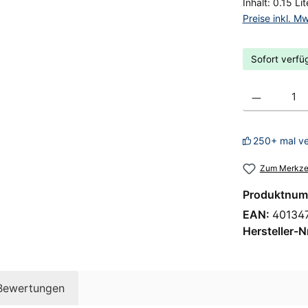
Inhalt:
0.15 Li
Preise inkl. M
Sofort verfüg
Produkt Anzahl
250+ mal ve
Zum Merkzet
Produktnum
EAN:
40134
Hersteller-N
Bewertungen