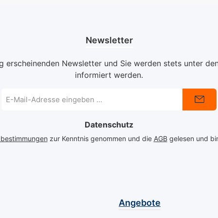
in ihrer
Nägeln u
ietet
Widerstandsfähigkeit
nicht nur
sigseife
unterstützt werden
Pflege zu
nigung
sollen. Wann passt diese
sondern 
Newsletter
lege in
Nagel-Tinktur besonders
effektiv
tzt
gut? Diese Nagel-
unerwün
ig erscheinenden Newsletter und Sie werden stets unter de
Tinktur ist besonders
Pilzbefal
informiert werden.
n und
sinnvoll, wenn Nägel
gewährle
ürlichen
empfindlich,
Angereic
E-
Mail-
tel der
pflegebedürftig oder in
kraftvol
Adresse
ie
ihrer Struktur belastet
aus Weiz
Datenschutz
*
 Bildung
wirken. Gerade bei
Pantheno
zbestimmungen
zur Kenntnis genommen und die
AGB
gelesen und bin
onen
pilzempfindlichen
bietet es
ür alle,
Nägeln kommt es auf
einzigart
ündliche
eine konsequente
brüchige
Routine an, damit
Nägel ve
Nagelplatte und
sie elast
gen.
Nagelfalz regelmäßig
wunders
Angebote
e unsere
gepflegt und geschützt
mit eine