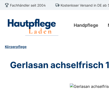
Fachhändler seit 2004
Kostenloser Versand in DE ab 
m Hauptinhalt springen
Zur Suche springen
Zur Hauptnavigation springen
Handpflege
Körperpflege
Gerlasan achselfrisch
Bildergalerie überspringen