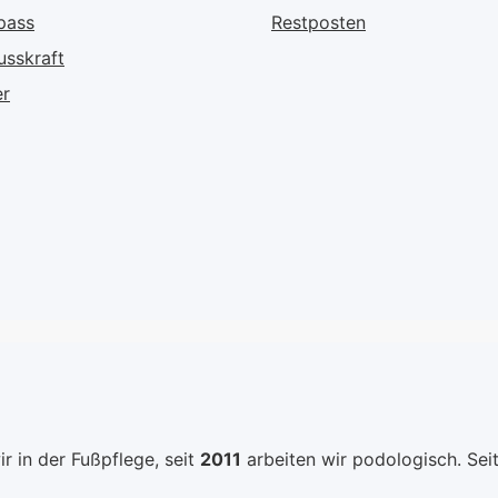
 Hände
werden. Pflege mit
Seidengl
pass
Restposten
zt,
Piroctone Olamine,
enthalte
usskraft
 sie
Panthenol und Biotin Die
wirkt pr
ls
Formulierung kombiniert
Pilzbefal
er
sen. Wie
Piroctone Olamine,
sich kei
ndseife
Panthenol, Biotin und
über Fuß
weitere pflegende
machen m
tig –
Bestandteile. So
für troc
gem
unterstützt die Tinktur
Haut, un
die regelmäßige Pflege
Diabetik
irkstoffe
empfindlicher Nägel,
setzt di
ut vor
trägt zu einem
dermatol
en
gepflegten
getestet
ürlichen
Erscheinungsbild bei
und vega
tel der
und lässt sich gut in die
Standard
tägliche Nagelroutine
Ihrer Fü
en und
integrieren. Gezielte
Wie GE
r in der Fußpflege, seit
2011
arbeiten wir podologisch. Sei
Routine für Nagelplatte
Nagel- u
und Nagelfalz Für eine
Öl wirkt: Intensive Pfleg