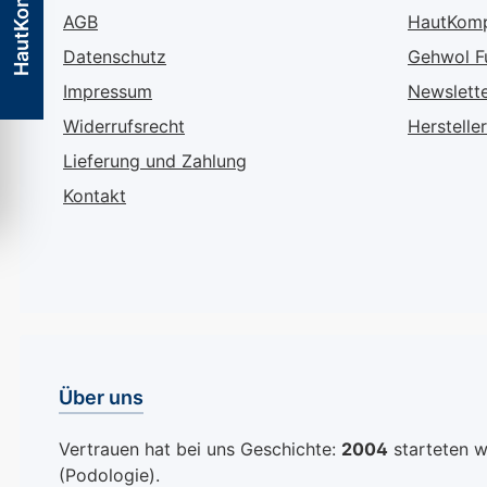
HautKompass
heilenden Kräfte von
Handseife Ihre
AGB
HautKom
Urea, Algenextrakt,
pflegt und schüt
Datenschutz
Gehwol F
Allantoin, Sanddornöl
selbst wenn Sie
und Avocadoöl. Diese
täglich mehrma
Impressum
Newslett
Inhaltsstoffe arbeiten
verwenden müs
Widerrufsrecht
Hersteller
harmonisch zusammen,
Camillen 60 Ha
Lieferung und Zahlung
um den Lipid- und
wirkt Reinigt sanft und
Feuchtigkeitshaushalt
pflegt gleichzei
Kontakt
Ihrer Haut zu optimieren,
ideal bei häufi
für eine spürbar
Händewaschen
weichere und
Rückfettende W
geschmeidigere Haut an
schützen die Ha
Füßen und Beinen. Wie
dem Austrockn
GEHWOL med Lipidro-
Bewahrt den nat
Creme wirkt:
Säureschutzman
Über uns
Nachhaltige Pflege mit
Haut Schützt die Haut
Urea (10%), gleicht den
vor Entzündung
Vertrauen hat bei uns Geschichte:
2004
starteten wi
Mangel an Lipiden und
verhindert
(Podologie).
Feuchtigkeit effektiv
Pilzinfektionen