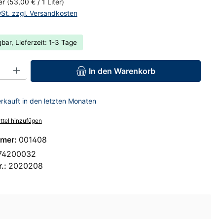
ter
(53,00 € / 1 Liter)
wSt. zzgl. Versandkosten
bar, Lieferzeit: 1-3 Tage
: Gib den gewünschten Wert ein oder benutze die Schaltflächen um 
In den Warenkorb
rkauft in den letzten Monaten
tel hinzufügen
mer:
001408
74200032
r.:
2020208