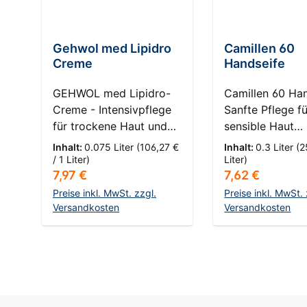
Gehwol med Lipidro
Camillen 60
Creme
Handseife
GEHWOL med Lipidro-
Camillen 60 Han
Creme - Intensivpflege
Sanfte Pflege fü
für trockene Haut und
sensible Haut
Schutz vor Hornhaut
HautKompass: 0 
Inhalt:
0.075 Liter
(106,27 €
Inhalt:
0.3 Liter
(2
HautKompass: 3 - Sehr
Hauttypen Ent
/ 1 Liter)
Liter)
Regulärer Preis:
Regulärer Prei
7,97 €
7,62 €
trockene Haut
Sie die Camille
Entdecken Sie die
Handseife – Ihr
Preise inkl. MwSt. zzgl.
Preise inkl. MwSt. 
transformative Kraft der
Versandkosten
für empfindlich
Versandkosten
GEHWOL med Lipidro-
die unter häufi
In den Warenkorb
In den Ware
Creme, Ihre Lösung für
Waschen leiden
die Herausforderungen
Angereichert mi
sehr trockener Haut.
natürlichen
Diese fortschrittliche
Kamillenextrakt