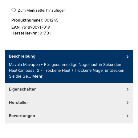
Zum Merkzettel hinzufügen
Produktnummer:
001245
EAN:
7618900917019
Hersteller-Nr.:
917.01
Beschreibung
Mavala Mavapen - Für geschmeidige Nagelhaut in Sekunden
HautKompass: 2 - Trockene Haut / Trockene Nägel Entdecken
Sie die Ge…
Mehr
Eigenschaften
Hersteller
Bewertungen