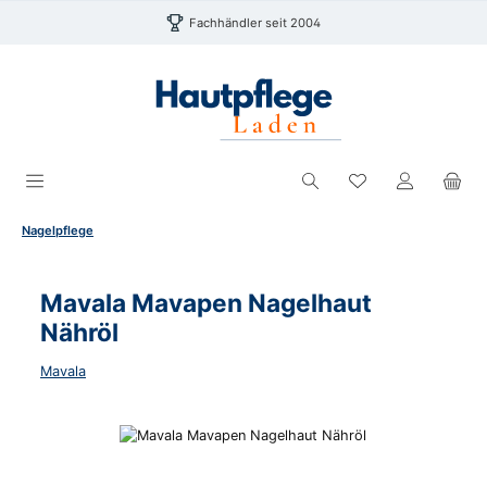
Zum Hauptinhalt springen
Fachhändler seit 2004
Du hast 0 Produk
Nagelpflege
Mavala Mavapen Nagelhaut
Nähröl
Mavala
Bildergalerie überspringen