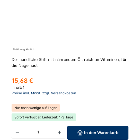
Abbildung ähnlich
Der handliche Stift mit nährendem Öl, reich an Vitaminen, für
die Nagelhaut
Regulärer Preis:
15,68 €
Inhalt:
1
Preise inkl. MwSt. zzgl. Versandkosten
Nur noch wenige auf Lager
Sofort verfügbar, Lieferzeit: 1-3 Tage
Produkt Anzahl: Gib den gewünschten Wert ein oder benutze die Schaltfläc
In den Warenkorb