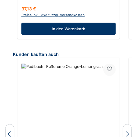
Regulärer Preis:
Re
37,13 €
2
Preise inkl. MwSt. zzgl. Versandkosten
Pr
In den Warenkorb
Produktgalerie überspringen
Kunden kauften auch