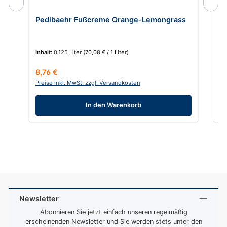
Pedibaehr Fußcreme Orange-Lemongrass
M
Inhalt:
0.125 Liter
(70,08 € / 1 Liter)
In
Regulärer Preis:
Re
8,76 €
5
Preise inkl. MwSt. zzgl. Versandkosten
Pr
In den Warenkorb
Newsletter
Abonnieren Sie jetzt einfach unseren regelmäßig
erscheinenden Newsletter und Sie werden stets unter den