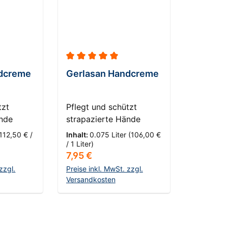
he Bewertung von 5 von 5 Sternen
Durchschnittliche Bewertung von 5 von 5
ndcreme
Gerlasan Handcreme
tzt
Pflegt und schützt
ände
strapazierte Hände
112,50 € /
Inhalt:
0.075 Liter
(106,00 €
/ 1 Liter)
s:
Regulärer Preis:
7,95 €
zzgl.
Preise inkl. MwSt. zzgl.
Versandkosten
nkorb
In den Warenkorb