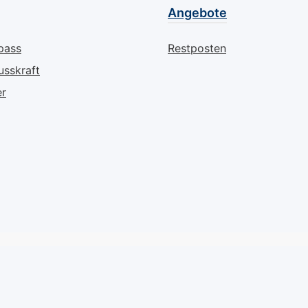
Angebote
pass
Restposten
usskraft
er