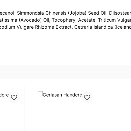
ecanol, Simmondsia Chinensis (Jojoba) Seed Oil, Diisostearo
atissima (Avocado) Oil, Tocopheryl Acetate, Triticum Vulg
podium Vulgare Rhizome Extract, Cetraria Islandica (Icela