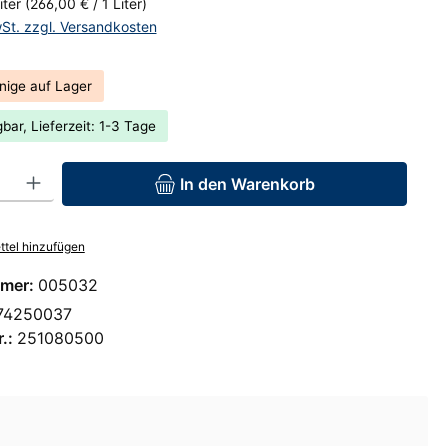
iter
(266,00 € / 1 Liter)
wSt. zzgl. Versandkosten
nige auf Lager
bar, Lieferzeit: 1-3 Tage
: Gib den gewünschten Wert ein oder benutze die Schaltflächen um 
In den Warenkorb
tel hinzufügen
mer:
005032
74250037
r.:
251080500