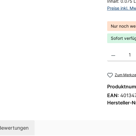
Inhalt:
0.075 L
Preise inkl. M
Nur noch we
Sofort verfüg
Produkt Anzahl
Zum Merkzet
Produktnum
EAN:
40134
Hersteller-N
Bewertungen