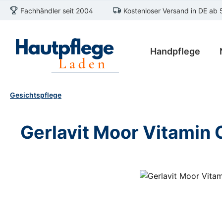
Fachhändler seit 2004
Kostenloser Versand in DE ab 
m Hauptinhalt springen
Zur Suche springen
Zur Hauptnavigation springen
Handpflege
Gesichtspflege
Gerlavit Moor Vitamin
Bildergalerie überspringen