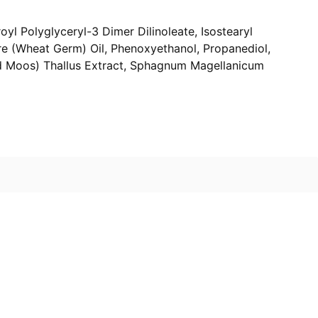
yl Polyglyceryl-3 Dimer Dilinoleate, Isostearyl
are (Wheat Germ) Oil, Phenoxyethanol, Propanediol,
nd Moos) Thallus Extract, Sphagnum Magellanicum