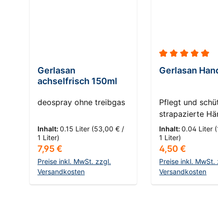
Durchschnittlic
Gerlasan
Gerlasan Ha
achselfrisch 150ml
deospray ohne treibgas
Pflegt und schü
strapazierte H
Inhalt:
0.15 Liter
(53,00 € /
Inhalt:
0.04 Liter
(
1 Liter)
1 Liter)
Regulärer Preis:
Regulärer Prei
7,95 €
4,50 €
Preise inkl. MwSt. zzgl.
Preise inkl. MwSt. 
Versandkosten
Versandkosten
In den Warenkorb
In den Ware