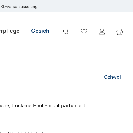
SSL-Verschlüsselung
rpflege
Gesichtspflege
Instrumente
Sp
Du hast 0 Produkte auf
Gehwol
iche, trockene Haut - nicht parfümiert.
is: