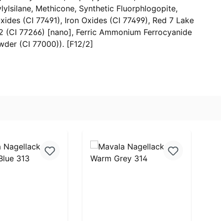
ylsilane, Methicone, Synthetic Fluorphlogopite,
Oxides (CI 77491), Iron Oxides (CI 77499), Red 7 Lake
k 2 (CI 77266) [nano], Ferric Ammonium Ferrocyanide
wder (CI 77000)). [F12/2]