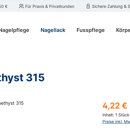
50 €
Für Praxis & Privatkunden
Sichere Zahlung & 
Nagelpflege
Nagellack
Fusspflege
Körpe
hyst 315
Regulärer Pre
4,22 €
Inhalt:
1 Stück
Preise inkl. M