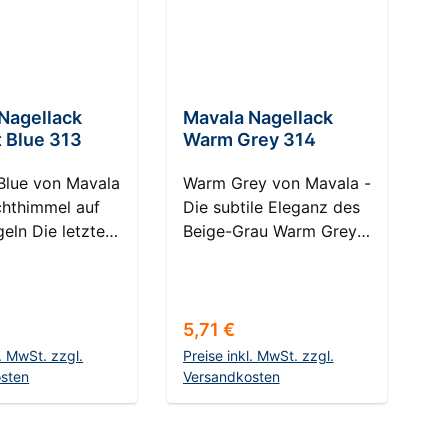
Nagellack
Mavala Nagellack
t Blue 313
Warm Grey 314
 Blue von Mavala
Warm Grey von Mavala -
chthimmel auf
Die subtile Eleganz des
geln Die letzten
Beige-Grau Warm Grey
 der Sonne
von Mavala ist ein
n am Horizont,
Ausdruck von Klasse
Himmel kleidet
und Zurückhaltung,
in
eingefangen in einem
r Preis:
Regulärer Preis:
5,71 €
isches Blau -
edlen Beige-Grau. Dieser
l. MwSt. zzgl.
Preise inkl. MwSt. zzgl.
ie Szenerie, die
Nagellack ist eine
sten
Versandkosten
 Blue von Mavala
Hommage an die
en Warenkorb
In den Warenkorb
n Nägeln
unscheinbare Schönheit
 Dieser
des Grau, angereichert