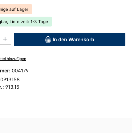
nige auf Lager
bar, Lieferzeit: 1-3 Tage
: Gib den gewünschten Wert ein oder benutze die Schaltflächen um 
In den Warenkorb
tel hinzufügen
mer:
004179
00913158
r.:
913.15