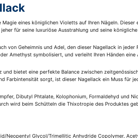
llack
Magie eines königlichen Violetts auf Ihren Nägeln. Dieser 
 jeher für seine luxuriöse Ausstrahlung und seine königlich
ch von Geheimnis und Adel, den dieser Nagellack in jeder Fl
er Amethyst symbolisiert, und verleiht Ihren Händen eine 
z und bietet eine perfekte Balance zwischen zeitgenössisch
d Farbintensität sorgt, ist dieser Nagellack ein Muss für je
ampfer, Dibutyl Phtalate, Kolophonium, Formaldehyd und Nic
urch wird beim Schütteln die Thixotropie des Produktes ge
cid/Neopentyl Glycol/Trimellitic Anhydride Copolymer, Acety