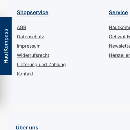
und bietet eine
widerstandsfäh
langanhaltende,
Formel. Er lässt
Shopservice
Service
glänzende Deckkraft,
mühelos auftra
die Ihre Nägel makellos
sorgt für ein m
AGB
HautKom
erscheinen lässt. Perfekt
Finish, das Ihre
HautKompass
Datenschutz
Gehwol F
für den Alltag, das Büro
strahlen lässt. D
oder besondere Anlässe
hochwertigen
Impressum
Newslett
– dieser warme
Inhaltsstoffe s
Widerrufsrecht
Hersteller
Dunkelbraunton ergänzt
Ihre Nägel und 
Lieferung und Zahlung
jeden Look und verleiht
gleichzeitig für 
Ihnen eine
gepflegtes Aus
Kontakt
unverwechselbare
sodass Sie jede
Ausstrahlung. Jetzt
Moment in voll
kaufen – Verleihen Sie
genießen können. Je
Ihren Nägeln tiefe
Zugreifen und I
Eleganz Entdecken Sie
in Eleganz
die verführerische Tiefe
HüllenVerleihen 
von Mavala Espresso
Nägeln die klas
Über uns
und verleihen Sie Ihren
Schönheit von 