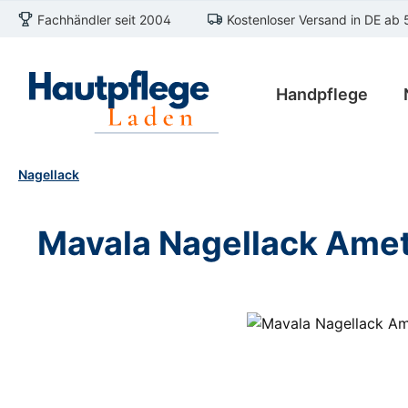
Fachhändler seit 2004
Kostenloser Versand in DE ab 
m Hauptinhalt springen
Zur Suche springen
Zur Hauptnavigation springen
Handpflege
Nagellack
Mavala Nagellack Amet
Bildergalerie überspringen