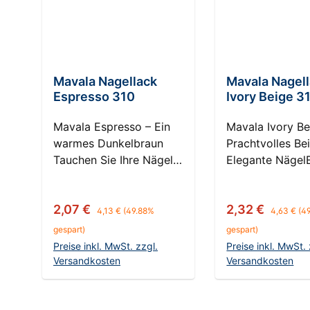
Mavala Nagellack
Mavala Nagel
Espresso 310
Ivory Beige 3
Mavala Espresso – Ein
Mavala Ivory Be
warmes Dunkelbraun
Prachtvolles Be
Tauchen Sie Ihre Nägel
Elegante Nägel
in die tiefen, reichen
Sie die zeitlose
Töne von Mavala
des Mavala Ivor
Regulärer Preis:
Regulärer 
Verkaufspreis:
Verkaufspreis:
2,07 €
2,32 €
Espresso. Dieser
Nagellacks. Die
4,13 €
(49.88%
4,63 €
(4
Nagellack vereint die
prächtige Beige
gespart)
gespart)
Wärme und Tiefe eines
an die sanfte S
Preise inkl. MwSt. zzgl.
Preise inkl. MwSt. 
perfekt gebrühten
von Elfenbein u
Versandkosten
Versandkosten
Espressos und verleiht
verleiht Ihren N
In den Warenkorb
In den Ware
Ihren Nägeln einen
einen Hauch vo
eleganten, kraftvollen
Raffinesse und 