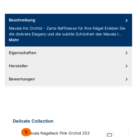
Beschreibung
Mavala Iris Orchid - Zarte Raffinesse für Ihre Nägel Erleben Sie
die diskrete Eleganz und die subtile Schönheit des Mavala I…
Mehr
Eigenschaften
Hersteller
Bewertungen
Produktgalerie überspringen
Delicate Collection
Rabatt
%