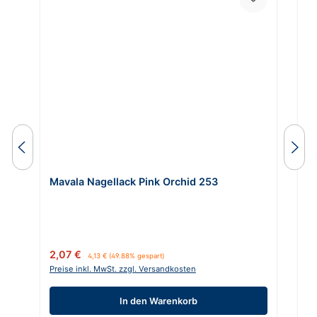
Mavala Nagellack Pink Orchid 253
M
Verkaufspreis:
Regulärer Preis:
Re
2,07 €
4
4,13 €
(49.88% gespart)
Preise inkl. MwSt. zzgl. Versandkosten
Pr
In den Warenkorb