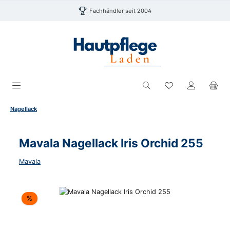
Zum Hauptinhalt springen
Fachhändler seit 2004
Du hast 0 Produk
Nagellack
Mavala Nagellack Iris Orchid 255
Mavala
Bildergalerie überspringen
Rabatt
%