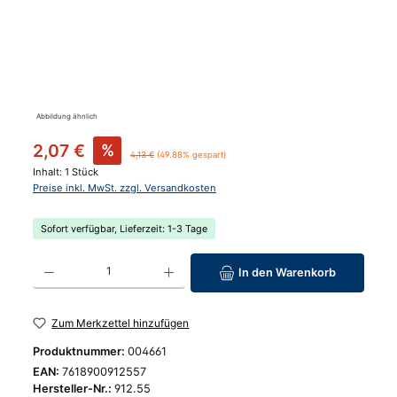
Abbildung ähnlich
Verkaufspreis:
2,07 €
%
Regulärer Preis:
4,13 €
(49.88% gespart)
Inhalt:
1 Stück
Preise inkl. MwSt. zzgl. Versandkosten
Sofort verfügbar, Lieferzeit: 1-3 Tage
Produkt Anzahl: Gib den gewünschten Wert ein oder benutze die Schaltfläc
In den Warenkorb
Zum Merkzettel hinzufügen
Produktnummer:
004661
EAN:
7618900912557
Hersteller-Nr.:
912.55