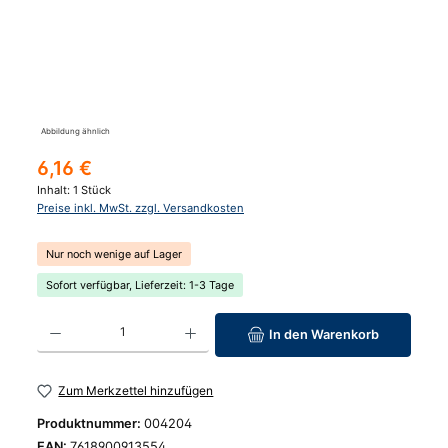
Abbildung ähnlich
Regulärer Preis:
6,16 €
Inhalt:
1 Stück
Preise inkl. MwSt. zzgl. Versandkosten
Nur noch wenige auf Lager
Sofort verfügbar, Lieferzeit: 1-3 Tage
Produkt Anzahl: Gib den gewünschten Wert ein oder benutze die Schaltfläc
In den Warenkorb
Zum Merkzettel hinzufügen
Produktnummer:
004204
EAN:
7618900913554