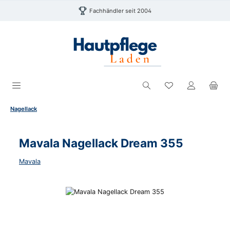
Zum Hauptinhalt springen
Fachhändler seit 2004
Du hast 0 Produk
Nagellack
Mavala Nagellack Dream 355
Mavala
Bildergalerie überspringen