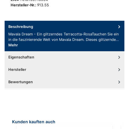
Hersteller-Nr.:
913.55
Beschreibung
Mavala Dream - Ein glitzerndes Terracotta-RosaTauchen Sie ein
in die faszinierende Welt von Mavala Dream. Dieses glitzernde…
Mehr
Eigenschaften
Hersteller
Bewertungen
Produktgalerie überspringen
Kunden kauften auch