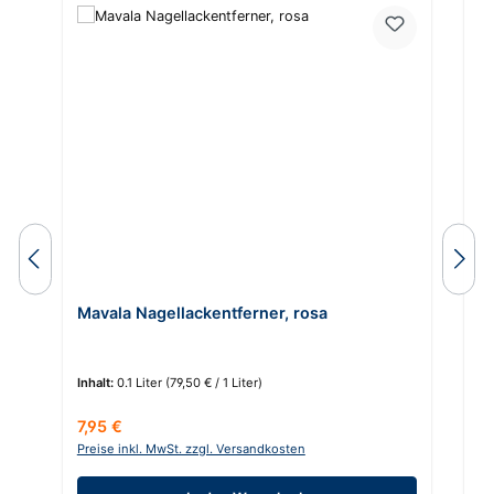
Mavala Nagellackentferner, rosa
M
Inhalt:
0.1 Liter
(79,50 € / 1 Liter)
Regulärer Preis:
Re
7,95 €
4
Preise inkl. MwSt. zzgl. Versandkosten
Pr