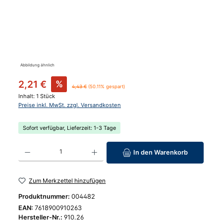
Abbildung ähnlich
Verkaufspreis:
2,21 €
%
Regulärer Preis:
4,43 €
(50.11% gespart)
Inhalt:
1 Stück
Preise inkl. MwSt. zzgl. Versandkosten
Sofort verfügbar, Lieferzeit: 1-3 Tage
Produkt Anzahl: Gib den gewünschten Wert ein oder benutze die Schaltfläc
In den Warenkorb
Zum Merkzettel hinzufügen
Produktnummer:
004482
EAN:
7618900910263
Hersteller-Nr.:
910.26