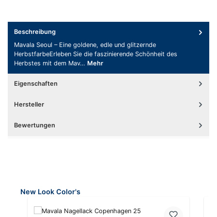
Beschreibung
Mavala Seoul – Eine goldene, edle und glitzernde
HerbstfarbeErleben Sie die faszinierende Schönheit des
Herbstes mit dem Mav…
Mehr
Eigenschaften
Hersteller
Bewertungen
Produktgalerie überspringen
New Look Color's