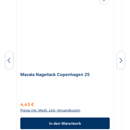
Mavala Nagellack Copenhagen 25
M
Regulärer Preis:
Ve
4,43 €
2
Preise inkl. MwSt. zzgl. Versandkosten
Pr
In den Warenkorb