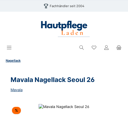
Zum Hauptinhalt springen
Fachhändler seit 2004
Du hast 0 Produk
Nagellack
Mavala Nagellack Seoul 26
Mavala
Bildergalerie überspringen
Rabatt
%