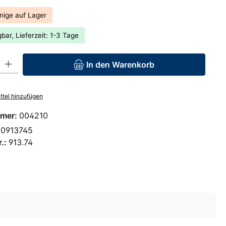
nige auf Lager
bar, Lieferzeit: 1-3 Tage
: Gib den gewünschten Wert ein oder benutze die Schaltflächen um 
In den Warenkorb
tel hinzufügen
mer:
004210
00913745
r.:
913.74