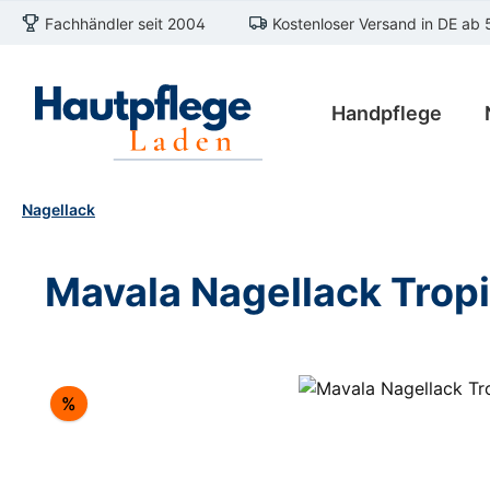
Fachhändler seit 2004
Kostenloser Versand in DE ab 
m Hauptinhalt springen
Zur Suche springen
Zur Hauptnavigation springen
Handpflege
Nagellack
Mavala Nagellack Trop
Bildergalerie überspringen
Rabatt
%