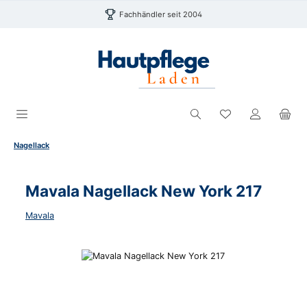
Zum Hauptinhalt springen
Fachhändler seit 2004
Du hast 0 Produk
Nagellack
Mavala Nagellack New York 217
Mavala
Bildergalerie überspringen