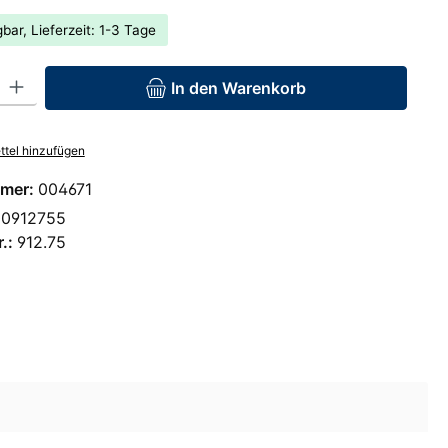
bar, Lieferzeit: 1-3 Tage
: Gib den gewünschten Wert ein oder benutze die Schaltflächen um 
In den Warenkorb
tel hinzufügen
mer:
004671
00912755
r.:
912.75