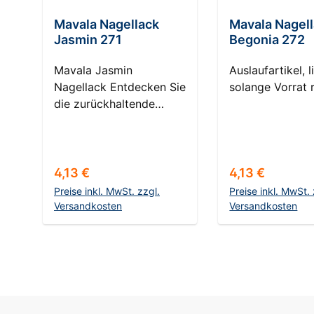
Mavala Nagellack
Mavala Nagel
Jasmin 271
Begonia 272
Mavala Jasmin
Auslaufartikel, l
Nagellack Entdecken Sie
solange Vorrat r
die zurückhaltende
Schönheit des Mavala
Jasmin Nagellacks.
Inspiriert von der zarten
Jasminblüte, bietet
Regulärer Preis:
Regulärer Prei
4,13 €
4,13 €
dieser Rosaton eine
Preise inkl. MwSt. zzgl.
Preise inkl. MwSt. 
subtile Eleganz, die Ihre
Versandkosten
Versandkosten
Nägel natürlich und
In den Warenkorb
In den Ware
gepflegt aussehen lässt.
Ideal für den Alltag oder
besondere Anlässe, wo
ein Hauch von
Raffinesse gefragt ist.