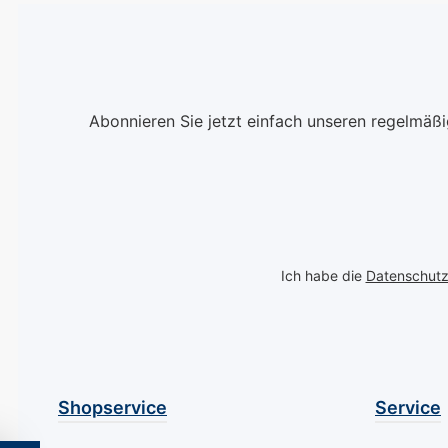
Dieser Nagellack vereint
Qualität und Stil und ist
dank seiner langlebigen
Formel perfekt für die
Frau, die Wert auf
Abonnieren Sie jetzt einfach unseren regelmäß
dauerhafte Schönheit
und Pflege legt. Mit
Mavala Jasmin bringen
Sie den Duft des
Frühlings auf Ihre Nägel.
Mavala Mini-Color
Nagellacke sind frei von
Ich habe die
Datenschut
Toluol, Kampfer, Dibutyl
Phtalate, Kolophonium,
Formaldehyd und
Nickel.Alle Minis
entahlten zwei kleine
Shopservice
Service
Mischkügelchen.
Dadurch wird beim