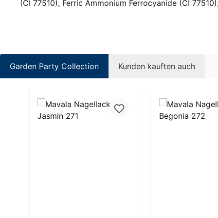
(CI 77510), Ferric Ammonium Ferrocyanide (CI 77510), 
Garden Party Collection
Kunden kauften auch
Produktgalerie überspringen