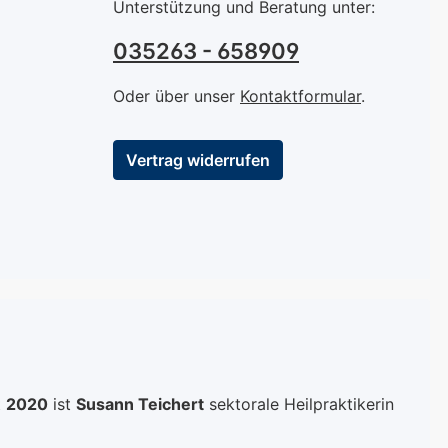
Unterstützung und Beratung unter:
, Kolophonium,
Produktes gebrochen
ehyd und
und der Nagellack erhält
035263 - 658909
le Minis
die geeignete
n zwei kleine
Konsistenz und seine
Oder über unser
Kontaktformular
.
elchen.
strahlende Farbe.
wird beim
INGREDIENTS : Butyl
Vertrag widerrufen
n die
Acetate, Ethyl Acetate,
pie des
Nitrocellulose, Adipic
es gebrochen
Acid/Neopentyl
Nagellack erhält
Glycol/Trimellitic
gnete
Anhydride Copolymer,
nz und seine
Dipropylene Glycol
de Farbe.
Dibenzoate, Isopropyl
NTS : Butyl
Alcohol, Stearalkonium
 Ethyl Acetate,
Bentonite, Acrylates
ulose, Adipic
Copolymer, Hydrated
t
pentyl
2020
ist
Susann Teichert
Silica, Polyethylene,
sektorale Heilpraktikerin
imellitic
Methicone, Aluminum