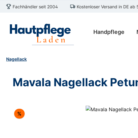
Fachhändler seit 2004
Kostenloser Versand in DE ab 
m Hauptinhalt springen
Zur Suche springen
Zur Hauptnavigation springen
Handpflege
Nagellack
Mavala Nagellack Petu
Bildergalerie überspringen
Rabatt
%