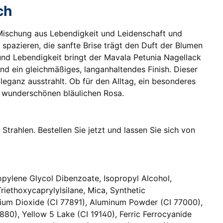
ch
 Mischung aus Lebendigkeit und Leidenschaft und
n spazieren, die sanfte Brise trägt den Duft der Blumen
und Lebendigkeit bringt der Mavala Petunia Nagellack
nd ein gleichmäßiges, langanhaltendes Finish. Dieser
 Eleganz ausstrahlt. Ob für den Alltag, ein besonderes
em wunderschönen bläulichen Rosa.
trahlen. Bestellen Sie jetzt und lassen Sie sich von
ropylene Glycol Dibenzoate, Isopropyl Alcohol,
iethoxycaprylylsilane, Mica, Synthetic
tanium Dioxide (CI 77891), Aluminum Powder (CI 77000),
880), Yellow 5 Lake (CI 19140), Ferric Ferrocyanide