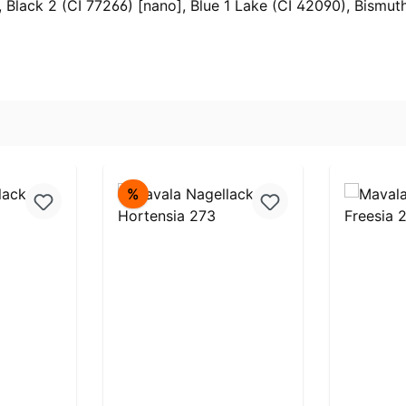
Black 2 (CI 77266) [nano], Blue 1 Lake (CI 42090), Bismuth
Rabatt
%