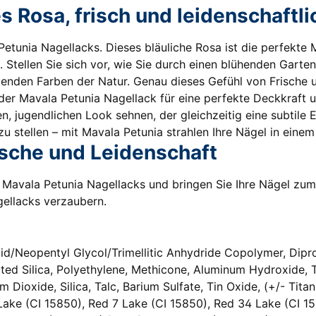
s Rosa, frisch und leidenschaftli
etunia Nagellacks. Dieses bläuliche Rosa ist die perfekte
g. Stellen Sie sich vor, wie Sie durch einen blühenden Garte
htenden Farben der Natur. Genau dieses Gefühl von Frische 
 der Mavala Petunia Nagellack für eine perfekte Deckkraft u
hen, jugendlichen Look sehnen, der gleichzeitig eine subtile
zu stellen – mit Mavala Petunia strahlen Ihre Nägel in ein
ische und Leidenschaft
Mavala Petunia Nagellacks und bringen Sie Ihre Nägel zum S
gellacks verzaubern.
Acid/Neopentyl Glycol/Trimellitic Anhydride Copolymer, Dip
ed Silica, Polyethylene, Methicone, Aluminum Hydroxide, Tr
m Dioxide, Silica, Talc, Barium Sulfate, Tin Oxide, (+/- Ti
 Lake (CI 15850), Red 7 Lake (CI 15850), Red 34 Lake (CI 15