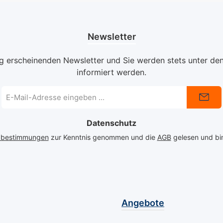
vor, wie Sie an einem
Tönung a
sonnigen Frühlingstag
ersten 
durch einen
Sonnenst
Newsletter
Hortensiengarten
Jahres e
spazieren, umgeben von
jedem Lo
ig erscheinenden Newsletter und Sie werden stets unter de
den sanften Rosa- und
von unb
informiert werden.
Pinktönen der Blüten.
Eleganz 
Der Mavala Hortensia
der quali
E-
fängt diese natürliche
hochwert
Mail-
Adresse
Schönheit ein und bringt
bietet d
Datenschutz
*
sie direkt auf Ihre Nägel,
Mavala e
sodass Sie das ganze
langanha
zbestimmungen
zur Kenntnis genommen und die
AGB
gelesen und bin
Jahr über einen Hauch
pflegend
von Frühling tragen
den natü
können. Dieser
Ihrer Hä
Nagellack von Mavala
unterstr
bietet nicht nur eine
Mini-Col
Angebote
atemberaubende Farbe,
sind frei
sondern auch eine
Kampfer,