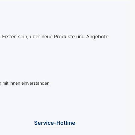
us, die an die
eine pflegende Wirkung
warmen
für Ihre Nägel. Tragen
rahlen des
Sie den "Iris" auf, um
rinnert und
Ihren Händen einen
ok eine Note
Hauch von floraler
n Ersten sein, über neue Produkte und Angebote
eschwerter
Grazie zu verleihen und
verleiht. Dank
Ihre feminine Seite zu
tativ
betonen. Mavala Mini-
igen Formel
Color Nagellacke sind
er Nagellack von
frei von Toluol, Kampfer,
ine
Dibutyl Phtalate,
ltende und
Kolophonium,
 mit ihnen einverstanden.
e Maniküre, die
Formaldehyd und
rlichen Charme
Nickel.Alle Minis
nde
entahlten zwei kleine
eicht. Mavala
Mischkügelchen.
or Nagellacke
Dadurch wird beim
Service-Hotline
 von Toluol,
Schütteln die
 Dibutyl
Thixotropie des