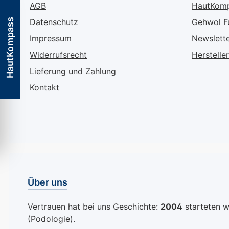
AGB
HautKom
Schütteln die
HautKompass
Datenschutz
Gehwol F
Thixotropie des
Produktes gebrochen
Impressum
Newslett
und der Nagellack erhält
Widerrufsrecht
Hersteller
die geeignete
Lieferung und Zahlung
Konsistenz und seine
strahlende Farbe.
Kontakt
INGREDIENTS : Butyl
Acetate, Ethyl Acetate,
Nitrocellulose, Adipic
Acid/Neopentyl
Glycol/Trimellitic
Anhydride Copolymer,
Dipropylene Glycol
Über uns
Dibenzoate, Isopropyl
Alcohol, Stearalkonium
Vertrauen hat bei uns Geschichte:
Bentonite, Acrylates
2004
starteten wi
(Podologie).
Copolymer, Hydrated