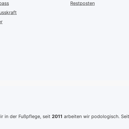
pass
Restposten
langanhaltende und
Phtalate
usskraft
widerstandsfähige
Formald
Formel. Er lässt sich
Nickel.Al
er
mühelos auftragen und
entahlte
sorgt für ein makelloses
Mischküg
Finish, das Ihre Nägel
Dadurch 
strahlen lässt. Die
Schüttel
hochwertigen
Thixotro
Inhaltsstoffe schützen
Produkt
Ihre Nägel und sorgen
und der 
gleichzeitig für ein
die geei
gepflegtes Aussehen,
Konsiste
sodass Sie jeden
strahlen
Moment in vollen Zügen
INGREDIE
genießen können. Jetzt
Acetate,
Zugreifen und Ihre Nägel
Nitrocell
r in der Fußpflege, seit
Frühlingshaft Erblühen
2011
arbeiten wir podologisch. Sei
Acid/Neo
LassenBringen Sie die
Glycol/Tr