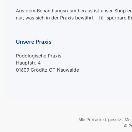
Silica, Polyethylene,
Methicone, Aluminum
Aus dem Behandlungsraum heraus ist unser Shop entst
Hydroxide,
nur, was sich in der Praxis bewährt – für spürbare E
Triethoxycaprylylsilane,
Mica, Synthetic
Fluorphlogopite,
Unsere Praxis
Calcium Sodium
Borosilicate, Titanium
Podologische Praxis
Dioxide, Silica, Talc,
Hauptstr. 4
Barium Sulfate, Tin
01609 Gröditz OT Nauwalde
Oxide, (+/- Titanium
Dioxide (CI 77891),
Aluminum Powder (CI
77000), Iron Oxides (CI
77491), Iron Oxides (CI
77499), Red 6 Lake (CI
15850), Red 7 Lake (CI
Alle Preise inkl. gesetzl. M
15850), Red 34 Lake (CI
© 20
15880), Yellow 5 Lake